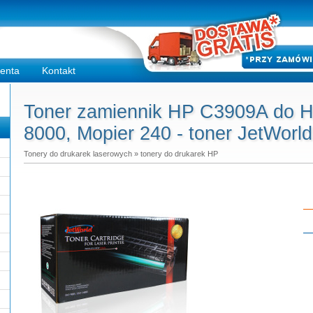
ienta
Kontakt
Toner zamiennik HP C3909A do H
8000, Mopier 240 - toner JetWorl
Tonery do drukarek laserowych
»
tonery do drukarek HP