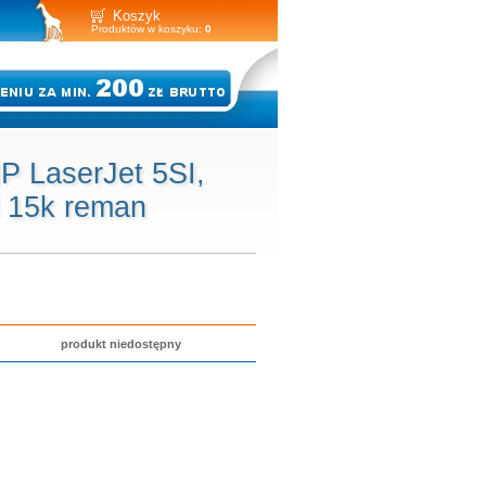
Koszyk
Produktów w koszyku:
0
P LaserJet 5SI,
d 15k reman
produkt niedostępny