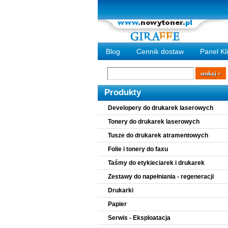
Blog
Cennik dostaw
Panel Kl
Wyszukiwarka
szukaj
Produkty
Developery do drukarek laserowych
Tonery do drukarek laserowych
Tusze do drukarek atramentowych
Folie i tonery do faxu
Taśmy do etykieciarek i drukarek
Zestawy do napełniania - regeneracji
Drukarki
Papier
Serwis - Eksploatacja