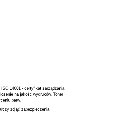
 ISO 14001 - certyfikat zarządzania
zełożenie na jakość wydruków. Toner
yceniu barw.
tarczy zdjąć zabezpieczenia