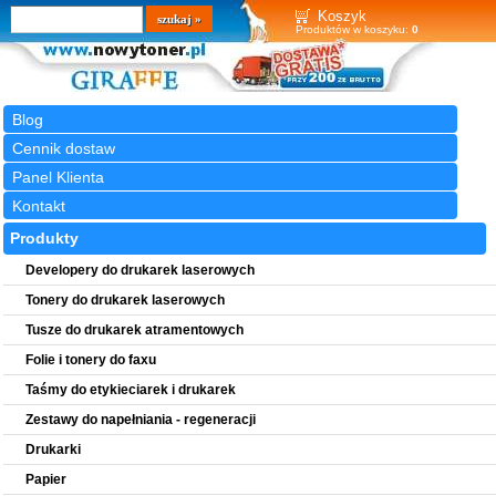
Wyszukiwarka
szukaj
Koszyk
Produktów w koszyku:
0
Blog
Cennik dostaw
Panel Klienta
Kontakt
Produkty
Developery do drukarek laserowych
Tonery do drukarek laserowych
Tusze do drukarek atramentowych
Folie i tonery do faxu
Taśmy do etykieciarek i drukarek
Zestawy do napełniania - regeneracji
Drukarki
Papier