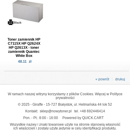
Toner zamiennik HP
C7115X HP Q2624X
HP Q2613X - toner
zamiennik Quantec
White Box
48.11
zł
« powrót
drukuj
W ramach naszej witryny korzystamy z plików Cookies. Więcej w
Polityce
prywatności
© 2025 - Giraffe - 15-727 Białystok, ul. Hetmańska 44 lok 52
Kontakt:
sklep@nowytoner.pl
tel.
+48 692446414
Pon. - Pt.: 8:00 - 16:00
Powered by QUICK.CART
Wszystkie nazwy i znaki towarowe użyte na stronie stanowią własność
ich właścicieli i zostały użyte jedynie w celu identyfikacji produktu.