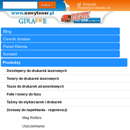
Wyszukiwarka
szukaj
Koszyk
Produktów w koszyku:
0
Blog
Cennik dostaw
Panel Klienta
Kontakt
Produkty
Developery do drukarek laserowych
Tonery do drukarek laserowych
Tusze do drukarek atramentowych
Folie i tonery do faxu
Taśmy do etykieciarek i drukarek
Zestawy do napełniania - regeneracji
Mag Rollers
Uszczelnianie