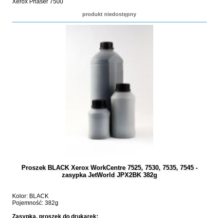
Xerox Phaser 7500
produkt niedostępny
Proszek BLACK Xerox WorkCentre 7525, 7530, 7535, 7545 -
zasypka JetWorld JPX2BK 382g
Kolor: BLACK
Pojemność: 382g
Zasypka, proszek do drukarek: