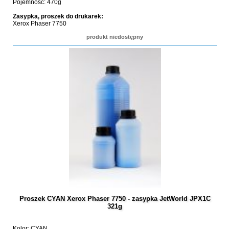
Pojemność: 470g
Zasypka, proszek do drukarek:
Xerox Phaser 7750
produkt niedostępny
Proszek CYAN Xerox Phaser 7750 - zasypka JetWorld JPX1C
321g
Kolor: CYAN