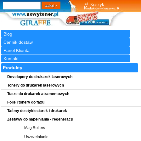
Wyszukiwarka
szukaj
Koszyk
Produktów w koszyku:
0
Blog
Cennik dostaw
Panel Klienta
Kontakt
Produkty
Developery do drukarek laserowych
Tonery do drukarek laserowych
Tusze do drukarek atramentowych
Folie i tonery do faxu
Taśmy do etykieciarek i drukarek
Zestawy do napełniania - regeneracji
Mag Rollers
Uszczelnianie