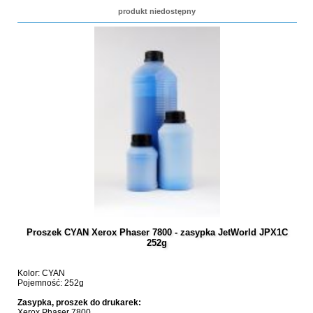
produkt niedostępny
Proszek CYAN Xerox Phaser 7800 - zasypka JetWorld JPX1C
252g
Kolor: CYAN
Pojemność: 252g
Zasypka, proszek do drukarek:
Xerox Phaser 7800