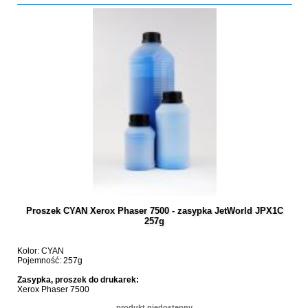
Proszek CYAN Xerox Phaser 7500 - zasypka JetWorld JPX1C
257g
Kolor: CYAN
Pojemność: 257g
Zasypka, proszek do drukarek:
Xerox Phaser 7500
produkt niedostępny