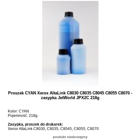
Proszek CYAN Xerox AltaLink C8030 C8035 C8045 C8055 C8070 -
zasypka JetWorld JPX2C 218g
Kolor: CYAN
Pojemność: 218g
Zasypka, proszek do drukarek:
Xerox AltaLink C8030, C8035, C8045, C8055, C8070
produkt niedostępny