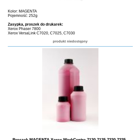
Kolor: MAGENTA
Pojemność: 252g
Zasypka, proszek do drukarek:
Xerox Phaser 7800
Xerox VersaLink C7020, C7025, C7030
produkt niedostępny
Proszek MAGENTA Xerox WorkCentre 7120 7125 7220 7225 -