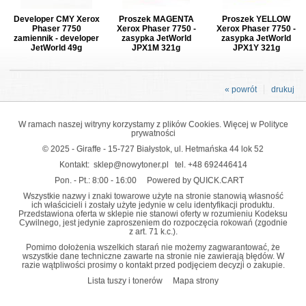
Developer CMY Xerox
Proszek MAGENTA
Proszek YELLOW
Phaser 7750
Xerox Phaser 7750 -
Xerox Phaser 7750 -
zamiennik - developer
zasypka JetWorld
zasypka JetWorld
JetWorld 49g
JPX1M 321g
JPX1Y 321g
« powrót
drukuj
W ramach naszej witryny korzystamy z plików Cookies. Więcej w
Polityce
prywatności
© 2025 - Giraffe - 15-727 Białystok, ul. Hetmańska 44 lok 52
Kontakt:
sklep@nowytoner.pl
tel.
+48 692446414
Pon. - Pt.: 8:00 - 16:00
Powered by QUICK.CART
Wszystkie nazwy i znaki towarowe użyte na stronie stanowią własność
ich właścicieli i zostały użyte jedynie w celu identyfikacji produktu.
Przedstawiona oferta w sklepie nie stanowi oferty w rozumieniu Kodeksu
Cywilnego, jest jedynie zaproszeniem do rozpoczęcia rokowań (zgodnie
z art. 71 k.c.).
Pomimo dołożenia wszelkich starań nie możemy zagwarantować, że
wszystkie dane techniczne zawarte na stronie nie zawierają błędów. W
razie wątpliwości prosimy o kontakt przed podjęciem decyzji o zakupie.
Lista tuszy i tonerów
Mapa strony