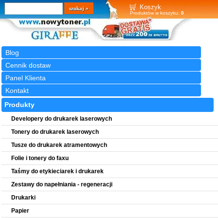
Wyszukiwarka
szukaj
Koszyk
Produktów w koszyku:
0
Blog
Cennik dostaw
Panel Klienta
Kontakt
Produkty
Developery do drukarek laserowych
Tonery do drukarek laserowych
Tusze do drukarek atramentowych
Folie i tonery do faxu
Taśmy do etykieciarek i drukarek
Zestawy do napełniania - regeneracji
Drukarki
Papier