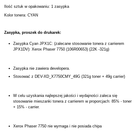
Ilość sztuk w opakowaniu: 1 zasypka
Kolor tonera: CYAN
Zasypka, proszek do drukarek:
Zasypka Cyan JPX1C: (zalecane stosowanie tonera z carrierem
JPX1DV): Xerox Phaser 7750 (106R00653) (22K -321g)
Zasypka nie zawiera developera.
Stosować z DEV-XD_X7750CMY_49G (321g toner + 49g carrier)
W celu uzyskania najlepszej jakości i wydajności zaleca się
stosowanie mieszanki tonera z carrierem w proporcjach: 85% - toner
+ 15% - carrier.
Xerox Phaser 7750 nie wymaga i nie posiada chipa