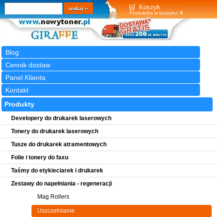
Wyszukiwarka
szukaj
Koszyk
Produktów w koszyku:
0
Blog
Cennik dostaw
Panel Klienta
Kontakt
Produkty
Developery do drukarek laserowych
Tonery do drukarek laserowych
Tusze do drukarek atramentowych
Folie i tonery do faxu
Taśmy do etykieciarek i drukarek
Zestawy do napełniania - regeneracji
Mag Rollers
Uszczelnianie