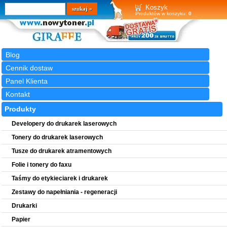
Wyszukiwarka
szukaj
Koszyk
Produktów w koszyku:
0
Blog
Cennik dostaw
Panel Klienta
Kontakt
Produkty
Developery do drukarek laserowych
Tonery do drukarek laserowych
Tusze do drukarek atramentowych
Folie i tonery do faxu
Taśmy do etykieciarek i drukarek
Zestawy do napełniania - regeneracji
Drukarki
Papier