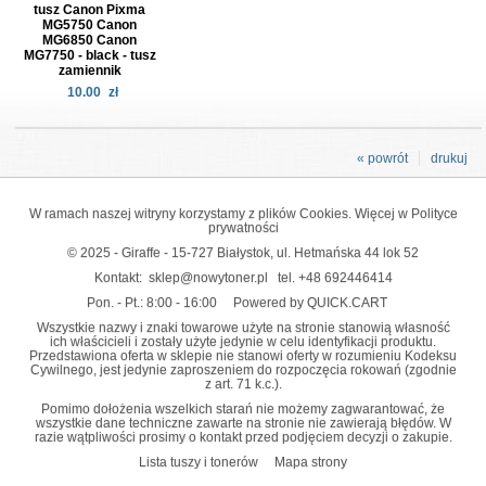
tusz Canon Pixma
MG5750 Canon
MG6850 Canon
MG7750 - black - tusz
zamiennik
10.00
zł
« powrót
drukuj
W ramach naszej witryny korzystamy z plików Cookies. Więcej w
Polityce
prywatności
© 2025 - Giraffe - 15-727 Białystok, ul. Hetmańska 44 lok 52
Kontakt:
sklep@nowytoner.pl
tel.
+48 692446414
Pon. - Pt.: 8:00 - 16:00
Powered by QUICK.CART
Wszystkie nazwy i znaki towarowe użyte na stronie stanowią własność
ich właścicieli i zostały użyte jedynie w celu identyfikacji produktu.
Przedstawiona oferta w sklepie nie stanowi oferty w rozumieniu Kodeksu
Cywilnego, jest jedynie zaproszeniem do rozpoczęcia rokowań (zgodnie
z art. 71 k.c.).
Pomimo dołożenia wszelkich starań nie możemy zagwarantować, że
wszystkie dane techniczne zawarte na stronie nie zawierają błędów. W
razie wątpliwości prosimy o kontakt przed podjęciem decyzji o zakupie.
Lista tuszy i tonerów
Mapa strony