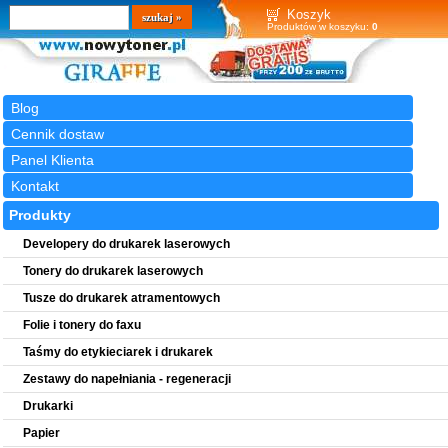
Wyszukiwarka
szukaj
Koszyk
Produktów w koszyku:
0
Blog
Cennik dostaw
Panel Klienta
Kontakt
Produkty
Developery do drukarek laserowych
Tonery do drukarek laserowych
Tusze do drukarek atramentowych
Folie i tonery do faxu
Taśmy do etykieciarek i drukarek
Zestawy do napełniania - regeneracji
Drukarki
Papier