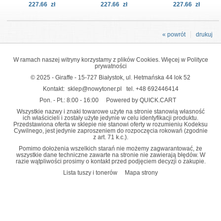
227.66
zł
227.66
zł
227.66
zł
« powrót
drukuj
W ramach naszej witryny korzystamy z plików Cookies. Więcej w
Polityce
prywatności
© 2025 - Giraffe - 15-727 Białystok, ul. Hetmańska 44 lok 52
Kontakt:
sklep@nowytoner.pl
tel.
+48 692446414
Pon. - Pt.: 8:00 - 16:00
Powered by QUICK.CART
Wszystkie nazwy i znaki towarowe użyte na stronie stanowią własność
ich właścicieli i zostały użyte jedynie w celu identyfikacji produktu.
Przedstawiona oferta w sklepie nie stanowi oferty w rozumieniu Kodeksu
Cywilnego, jest jedynie zaproszeniem do rozpoczęcia rokowań (zgodnie
z art. 71 k.c.).
Pomimo dołożenia wszelkich starań nie możemy zagwarantować, że
wszystkie dane techniczne zawarte na stronie nie zawierają błędów. W
razie wątpliwości prosimy o kontakt przed podjęciem decyzji o zakupie.
Lista tuszy i tonerów
Mapa strony