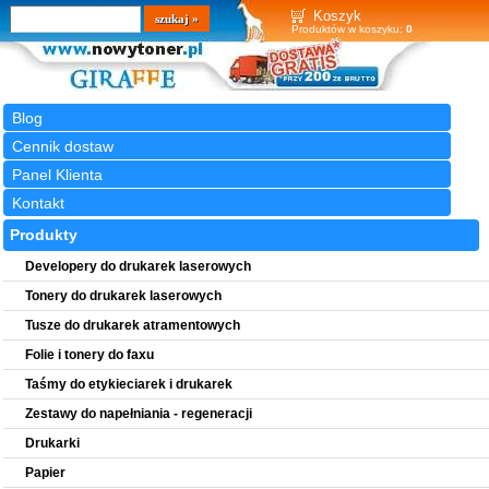
Wyszukiwarka
szukaj
Koszyk
Produktów w koszyku:
0
Blog
Cennik dostaw
Panel Klienta
Kontakt
Produkty
Developery do drukarek laserowych
Tonery do drukarek laserowych
Tusze do drukarek atramentowych
Folie i tonery do faxu
Taśmy do etykieciarek i drukarek
Zestawy do napełniania - regeneracji
Drukarki
Papier