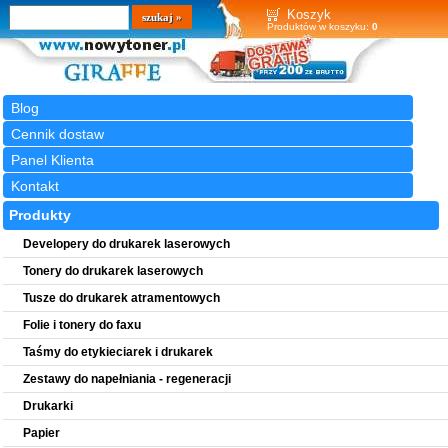
Wyszukiwarka
szukaj
Koszyk
Produktów w koszyku:
0
Blog
Cennik dostaw
Panel Klienta
Kontakt
Produkty
Developery do drukarek laserowych
Tonery do drukarek laserowych
Tusze do drukarek atramentowych
Folie i tonery do faxu
Taśmy do etykieciarek i drukarek
Zestawy do napełniania - regeneracji
Drukarki
Papier