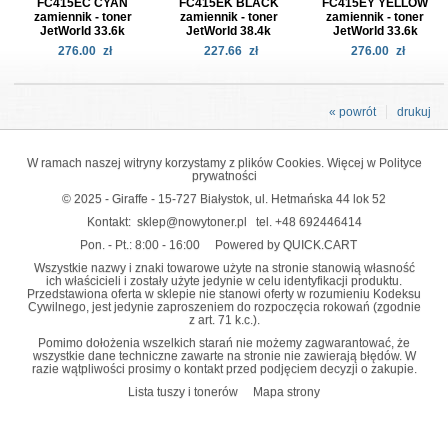
FC415EC CYAN
FC415EK BLACK
FC415EY YELLOW
zamiennik - toner
zamiennik - toner
zamiennik - toner
JetWorld 33.6k
JetWorld 38.4k
JetWorld 33.6k
276.00
zł
227.66
zł
276.00
zł
« powrót
drukuj
W ramach naszej witryny korzystamy z plików Cookies. Więcej w
Polityce
prywatności
© 2025 - Giraffe - 15-727 Białystok, ul. Hetmańska 44 lok 52
Kontakt:
sklep@nowytoner.pl
tel.
+48 692446414
Pon. - Pt.: 8:00 - 16:00
Powered by QUICK.CART
Wszystkie nazwy i znaki towarowe użyte na stronie stanowią własność
ich właścicieli i zostały użyte jedynie w celu identyfikacji produktu.
Przedstawiona oferta w sklepie nie stanowi oferty w rozumieniu Kodeksu
Cywilnego, jest jedynie zaproszeniem do rozpoczęcia rokowań (zgodnie
z art. 71 k.c.).
Pomimo dołożenia wszelkich starań nie możemy zagwarantować, że
wszystkie dane techniczne zawarte na stronie nie zawierają błędów. W
razie wątpliwości prosimy o kontakt przed podjęciem decyzji o zakupie.
Lista tuszy i tonerów
Mapa strony