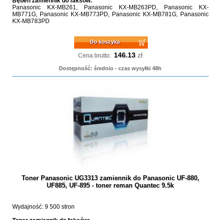
Bęben zamiennik do faksów:
Panasonic KX-MB261, Panasonic KX-MB263PD, Panasonic KX-
MB771G, Panasonic KX-MB773PD, Panasonic KX-MB781G, Panasonic
KX-MB783PD
Do koszyka
146.13
zł
Cena brutto:
Dostępność: średnio - czas wysyłki 48h
Toner Panasonic UG3313 zamiennik do Panasonic UF-880,
UF885, UF-895 - toner reman Quantec 9.5k
Wydajność: 9 500 stron