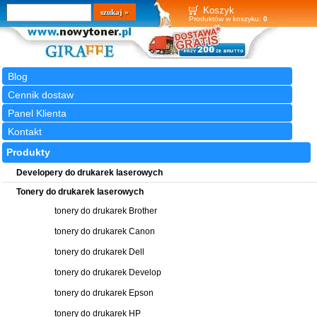
Wyszukiwarka
szukaj
Koszyk
Produktów w koszyku:
0
Blog
Cennik dostaw
Panel Klienta
Kontakt
Produkty
Developery do drukarek laserowych
Tonery do drukarek laserowych
tonery do drukarek Brother
tonery do drukarek Canon
tonery do drukarek Dell
tonery do drukarek Develop
tonery do drukarek Epson
tonery do drukarek HP