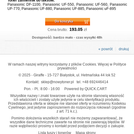
Toner zamiennik do faksów:
Panasonic DF-1100, Panasonic UF-550, Panasonic UF-560, Panasonic
UF-770, Panasonic UF-880, Panasonic UF-885, Panasonic uF-895
Do koszyka
193.05
zł
Cena brutto:
Dostępność: bardzo mało - czas wysyłki 48h
« powrót
drukuj
W ramach naszej witryny korzystamy z plików Cookies. Więcej w
Polityce
prywatności
© 2025 - Giraffe - 15-727 Białystok, ul. Hetmańska 44 lok 52
Kontakt:
sklep@nowytoner.pl
tel.
+48 692446414
Pon. - Pt.: 8:00 - 16:00
Powered by QUICK.CART
Wszystkie nazwy i znaki towarowe użyte na stronie stanowią własność
ich właścicieli i zostały użyte jedynie w celu identyfikacji produktu.
Przedstawiona oferta w sklepie nie stanowi oferty w rozumieniu Kodeksu
Cywilnego, jest jedynie zaproszeniem do rozpoczęcia rokowań (zgodnie
z art. 71 k.c.).
Pomimo dołożenia wszelkich starań nie możemy zagwarantować, że
wszystkie dane techniczne zawarte na stronie nie zawierają błędów. W
razie wątpliwości prosimy o kontakt przed podjęciem decyzji o zakupie.
Lista tuszy i tonerów
Mapa strony