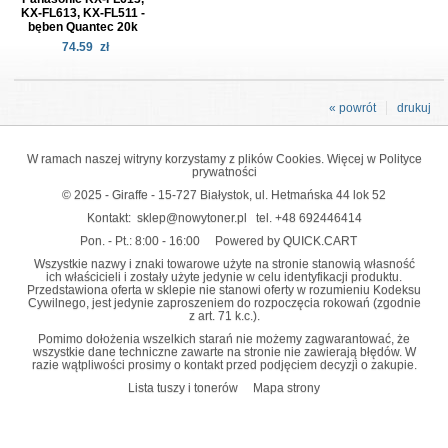
KX-FL613, KX-FL511 -
bęben Quantec 20k
74.59
zł
« powrót
drukuj
W ramach naszej witryny korzystamy z plików Cookies. Więcej w
Polityce
prywatności
© 2025 - Giraffe - 15-727 Białystok, ul. Hetmańska 44 lok 52
Kontakt:
sklep@nowytoner.pl
tel.
+48 692446414
Pon. - Pt.: 8:00 - 16:00
Powered by QUICK.CART
Wszystkie nazwy i znaki towarowe użyte na stronie stanowią własność
ich właścicieli i zostały użyte jedynie w celu identyfikacji produktu.
Przedstawiona oferta w sklepie nie stanowi oferty w rozumieniu Kodeksu
Cywilnego, jest jedynie zaproszeniem do rozpoczęcia rokowań (zgodnie
z art. 71 k.c.).
Pomimo dołożenia wszelkich starań nie możemy zagwarantować, że
wszystkie dane techniczne zawarte na stronie nie zawierają błędów. W
razie wątpliwości prosimy o kontakt przed podjęciem decyzji o zakupie.
Lista tuszy i tonerów
Mapa strony