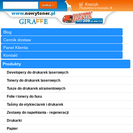
Wyszukiwarka
szukaj
Koszyk
Produktów w koszyku:
0
Blog
Cennik dostaw
Panel Klienta
Kontakt
Produkty
Developery do drukarek laserowych
Tonery do drukarek laserowych
Tusze do drukarek atramentowych
Folie i tonery do faxu
Taśmy do etykieciarek i drukarek
Zestawy do napełniania - regeneracji
Drukarki
Papier