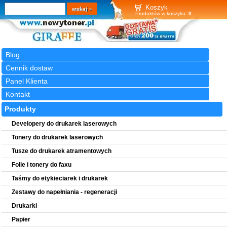
Wyszukiwarka
szukaj
Koszyk
Produktów w koszyku:
0
Blog
Cennik dostaw
Panel Klienta
Kontakt
Produkty
Developery do drukarek laserowych
Tonery do drukarek laserowych
Tusze do drukarek atramentowych
Folie i tonery do faxu
Taśmy do etykieciarek i drukarek
Zestawy do napełniania - regeneracji
Drukarki
Papier