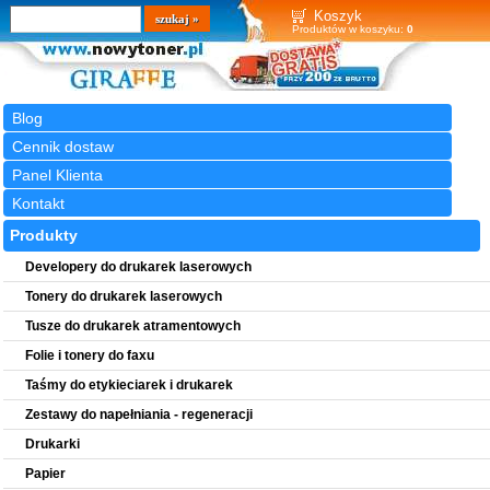
Wyszukiwarka
szukaj
Koszyk
Produktów w koszyku:
0
Blog
Cennik dostaw
Panel Klienta
Kontakt
Produkty
Developery do drukarek laserowych
Tonery do drukarek laserowych
Tusze do drukarek atramentowych
Folie i tonery do faxu
Taśmy do etykieciarek i drukarek
Zestawy do napełniania - regeneracji
Drukarki
Papier