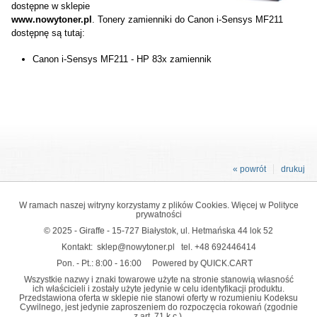
dostępne w sklepie
www.nowytoner.pl
. Tonery zamienniki do Canon i-Sensys MF211
dostępnę są tutaj:
Canon i-Sensys MF211 - HP 83x zamiennik
« powrót
drukuj
W ramach naszej witryny korzystamy z plików Cookies. Więcej w
Polityce
prywatności
© 2025 - Giraffe - 15-727 Białystok, ul. Hetmańska 44 lok 52
Kontakt:
sklep@nowytoner.pl
tel.
+48 692446414
Pon. - Pt.: 8:00 - 16:00
Powered by QUICK.CART
Wszystkie nazwy i znaki towarowe użyte na stronie stanowią własność
ich właścicieli i zostały użyte jedynie w celu identyfikacji produktu.
Przedstawiona oferta w sklepie nie stanowi oferty w rozumieniu Kodeksu
Cywilnego, jest jedynie zaproszeniem do rozpoczęcia rokowań (zgodnie
z art. 71 k.c.).