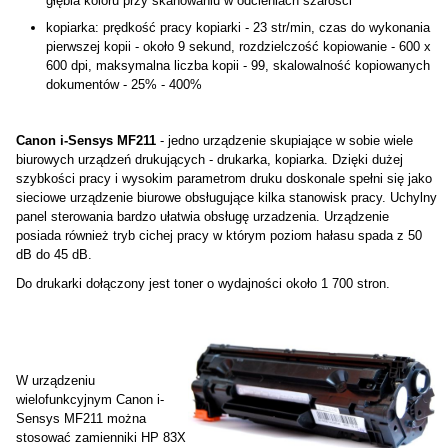
głębia koloru przy skanowaniu w odcieniach szarości
kopiarka: prędkość pracy kopiarki - 23 str/min, czas do wykonania
pierwszej kopii - około 9 sekund, rozdzielczość kopiowanie - 600 x
600 dpi, maksymalna liczba kopii - 99, skalowalność kopiowanych
dokumentów - 25% - 400%
Canon i-Sensys MF211
- jedno urządzenie skupiające w sobie wiele
biurowych urządzeń drukujących - drukarka, kopiarka. Dzięki dużej
szybkości pracy i wysokim parametrom druku doskonale spełni się jako
sieciowe urządzenie biurowe obsługujące kilka stanowisk pracy. Uchylny
panel sterowania bardzo ułatwia obsługę urzadzenia. Urządzenie
posiada również tryb cichej pracy w którym poziom hałasu spada z 50
dB do 45 dB.
Do drukarki dołączony jest toner o wydajności około 1 700 stron.
W urządzeniu
wielofunkcyjnym Canon i-
Sensys MF211 można
stosować zamienniki HP 83X