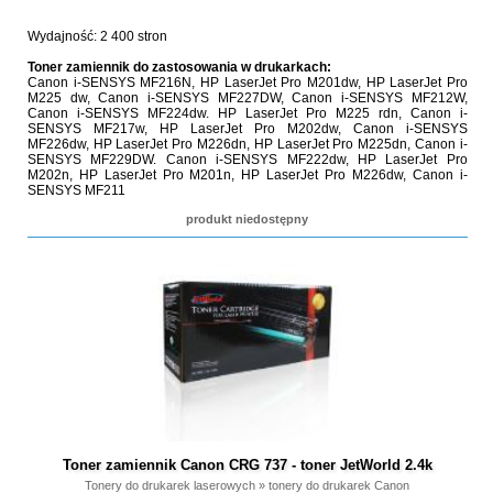
Wydajność: 2 400 stron
Toner zamiennik do zastosowania w drukarkach:
Canon i-SENSYS MF216N, HP LaserJet Pro M201dw, HP LaserJet Pro
M225 dw, Canon i-SENSYS MF227DW, Canon i-SENSYS MF212W,
Canon i-SENSYS MF224dw. HP LaserJet Pro M225 rdn, Canon i-
SENSYS MF217w, HP LaserJet Pro M202dw, Canon i-SENSYS
MF226dw, HP LaserJet Pro M226dn, HP LaserJet Pro M225dn, Canon i-
SENSYS MF229DW. Canon i-SENSYS MF222dw, HP LaserJet Pro
M202n, HP LaserJet Pro M201n, HP LaserJet Pro M226dw, Canon i-
SENSYS MF211
produkt niedostępny
Toner zamiennik Canon CRG 737 - toner JetWorld 2.4k
Tonery do drukarek laserowych
»
tonery do drukarek Canon