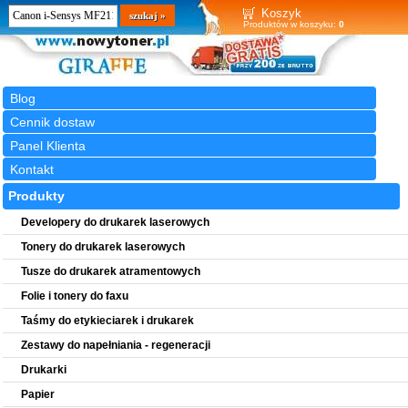
Wyszukiwarka
szukaj
Koszyk
Produktów w koszyku:
0
Blog
Cennik dostaw
Panel Klienta
Kontakt
Produkty
Developery do drukarek laserowych
Tonery do drukarek laserowych
Tusze do drukarek atramentowych
Folie i tonery do faxu
Taśmy do etykieciarek i drukarek
Zestawy do napełniania - regeneracji
Drukarki
Papier