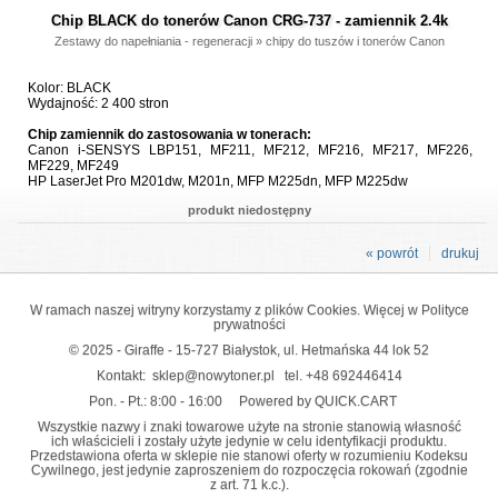
Chip BLACK do tonerów Canon CRG-737 - zamiennik 2.4k
Zestawy do napełniania - regeneracji
»
chipy do tuszów i tonerów Canon
Kolor: BLACK
Wydajność: 2 400 stron
Chip zamiennik do zastosowania w tonerach:
Canon i-SENSYS LBP151, MF211, MF212, MF216, MF217, MF226,
MF229, MF249
HP LaserJet Pro M201dw, M201n, MFP M225dn, MFP M225dw
produkt niedostępny
« powrót
drukuj
W ramach naszej witryny korzystamy z plików Cookies. Więcej w
Polityce
prywatności
© 2025 - Giraffe - 15-727 Białystok, ul. Hetmańska 44 lok 52
Kontakt:
sklep@nowytoner.pl
tel.
+48 692446414
Pon. - Pt.: 8:00 - 16:00
Powered by QUICK.CART
Wszystkie nazwy i znaki towarowe użyte na stronie stanowią własność
ich właścicieli i zostały użyte jedynie w celu identyfikacji produktu.
Przedstawiona oferta w sklepie nie stanowi oferty w rozumieniu Kodeksu
Cywilnego, jest jedynie zaproszeniem do rozpoczęcia rokowań (zgodnie
z art. 71 k.c.).