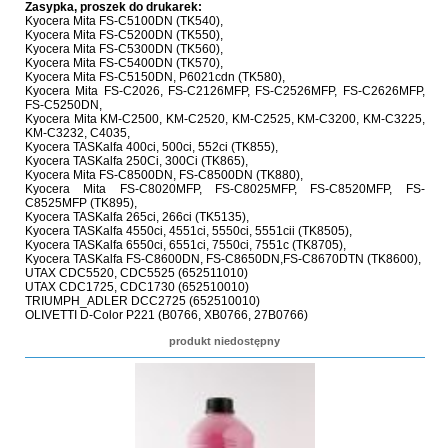
Zasypka, proszek do drukarek:
Kyocera Mita FS-C5100DN (TK540),
Kyocera Mita FS-C5200DN (TK550),
Kyocera Mita FS-C5300DN (TK560),
Kyocera Mita FS-C5400DN (TK570),
Kyocera Mita FS-C5150DN, P6021cdn (TK580),
Kyocera Mita FS-C2026, FS-C2126MFP, FS-C2526MFP, FS-C2626MFP,
FS-C5250DN,
Kyocera Mita KM-C2500, KM-C2520, KM-C2525, KM-C3200, KM-C3225,
KM-C3232, C4035,
Kyocera TASKalfa 400ci, 500ci, 552ci (TK855),
Kyocera TASKalfa 250Ci, 300Ci (TK865),
Kyocera Mita FS-C8500DN, FS-C8500DN (TK880),
Kyocera Mita FS-C8020MFP, FS-C8025MFP, FS-C8520MFP, FS-
C8525MFP (TK895),
Kyocera TASKalfa 265ci, 266ci (TK5135),
Kyocera TASKalfa 4550ci, 4551ci, 5550ci, 5551cii (TK8505),
Kyocera TASKalfa 6550ci, 6551ci, 7550ci, 7551c (TK8705),
Kyocera TASKalfa FS-C8600DN, FS-C8650DN,FS-C8670DTN (TK8600),
UTAX CDC5520, CDC5525 (652511010)
UTAX CDC1725, CDC1730 (652510010)
TRIUMPH_ADLER DCC2725 (652510010)
OLIVETTI D-Color P221 (B0766, XB0766, 27B0766)
produkt niedostępny