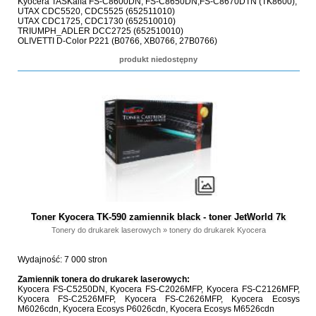
Kyocera TASKalfa FS-C8600DN, FS-C8650DN,FS-C8670DTN (TK8600),
UTAX CDC5520, CDC5525 (652511010)
UTAX CDC1725, CDC1730 (652510010)
TRIUMPH_ADLER DCC2725 (652510010)
OLIVETTI D-Color P221 (B0766, XB0766, 27B0766)
produkt niedostępny
Toner Kyocera TK-590 zamiennik black - toner JetWorld 7k
Tonery do drukarek laserowych
»
tonery do drukarek Kyocera
Wydajność: 7 000 stron
Zamiennik tonera do drukarek laserowych:
Kyocera FS-C5250DN, Kyocera FS-C2026MFP, Kyocera FS-C2126MFP,
Kyocera FS-C2526MFP, Kyocera FS-C2626MFP, Kyocera Ecosys
M6026cdn, Kyocera Ecosys P6026cdn, Kyocera Ecosys M6526cdn