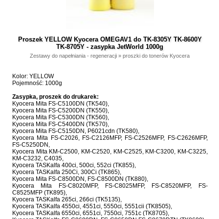
Proszek YELLOW Kyocera OMEGAV1 do TK-8305Y TK-8600Y
TK-8705Y - zasypka JetWorld 1000g
Zestawy do napełniania - regeneracji
»
proszki do tonerów Kyocera
Kolor: YELLOW
Pojemność: 1000g
Zasypka, proszek do drukarek:
Kyocera Mita FS-C5100DN (TK540),
Kyocera Mita FS-C5200DN (TK550),
Kyocera Mita FS-C5300DN (TK560),
Kyocera Mita FS-C5400DN (TK570),
Kyocera Mita FS-C5150DN, P6021cdn (TK580),
Kyocera Mita FS-C2026, FS-C2126MFP, FS-C2526MFP, FS-C2626MFP,
FS-C5250DN,
Kyocera Mita KM-C2500, KM-C2520, KM-C2525, KM-C3200, KM-C3225,
KM-C3232, C4035,
Kyocera TASKalfa 400ci, 500ci, 552ci (TK855),
Kyocera TASKalfa 250Ci, 300Ci (TK865),
Kyocera Mita FS-C8500DN, FS-C8500DN (TK880),
Kyocera Mita FS-C8020MFP, FS-C8025MFP, FS-C8520MFP, FS-
C8525MFP (TK895),
Kyocera TASKalfa 265ci, 266ci (TK5135),
Kyocera TASKalfa 4550ci, 4551ci, 5550ci, 5551cii (TK8505),
Kyocera TASKalfa 6550ci, 6551ci, 7550ci, 7551c (TK8705),