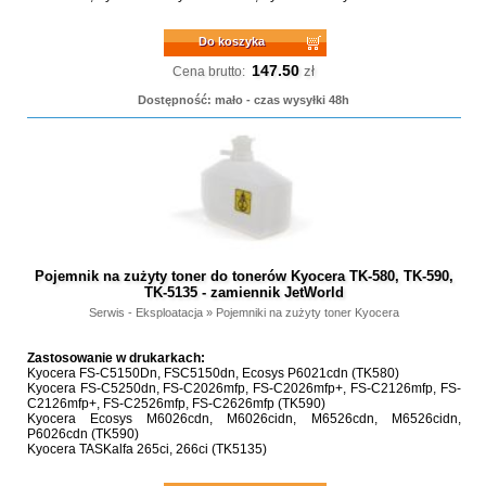
Do koszyka
147.50
zł
Cena brutto:
Dostępność: mało - czas wysyłki 48h
Pojemnik na zużyty toner do tonerów Kyocera TK-580, TK-590,
TK-5135 - zamiennik JetWorld
Serwis - Eksploatacja
»
Pojemniki na zużyty toner Kyocera
Zastosowanie w drukarkach:
Kyocera FS-C5150Dn, FSC5150dn, Ecosys P6021cdn (TK580)
Kyocera FS-C5250dn, FS-C2026mfp, FS-C2026mfp+, FS-C2126mfp, FS-
C2126mfp+, FS-C2526mfp, FS-C2626mfp (TK590)
Kyocera Ecosys M6026cdn, M6026cidn, M6526cdn, M6526cidn,
P6026cdn (TK590)
Kyocera TASKalfa 265ci, 266ci (TK5135)