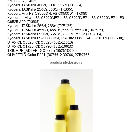
KM-C3232, C4035,
Kyocera TASKalfa 400ci, 500ci, 552ci (TK855),
Kyocera TASKalfa 250Ci, 300Ci (TK865),
Kyocera Mita FS-C8500DN, FS-C8500DN (TK880),
Kyocera Mita FS-C8020MFP, FS-C8025MFP, FS-C8520MFP, FS-
C8525MFP (TK895),
Kyocera TASKalfa 265ci, 266ci (TK5135),
Kyocera TASKalfa 4550ci, 4551ci, 5550ci, 5551cii (TK8505),
Kyocera TASKalfa 6550ci, 6551ci, 7550ci, 7551c (TK8705),
Kyocera TASKalfa FS-C8600DN, FS-C8650DN,FS-C8670DTN (TK8600),
UTAX CDC5520, CDC5525 (652511010)
UTAX CDC1725, CDC1730 (652510010)
TRIUMPH_ADLER DCC2725 (652510010)
OLIVETTI D-Color P221 (B0766, XB0766, 27B0766)
produkt niedostępny