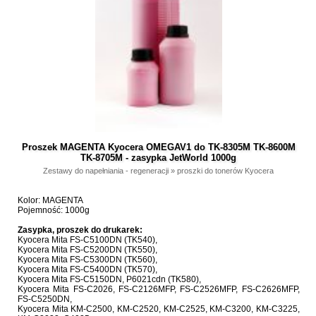
Proszek MAGENTA Kyocera OMEGAV1 do TK-8305M TK-8600M
TK-8705M - zasypka JetWorld 1000g
Zestawy do napełniania - regeneracji
»
proszki do tonerów Kyocera
Kolor: MAGENTA
Pojemność: 1000g
Zasypka, proszek do drukarek:
Kyocera Mita FS-C5100DN (TK540),
Kyocera Mita FS-C5200DN (TK550),
Kyocera Mita FS-C5300DN (TK560),
Kyocera Mita FS-C5400DN (TK570),
Kyocera Mita FS-C5150DN, P6021cdn (TK580),
Kyocera Mita FS-C2026, FS-C2126MFP, FS-C2526MFP, FS-C2626MFP,
FS-C5250DN,
Kyocera Mita KM-C2500, KM-C2520, KM-C2525, KM-C3200, KM-C3225,