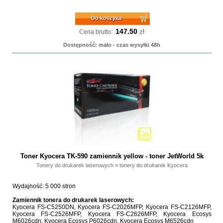
Do koszyka
147.50
zł
Cena brutto:
Dostępność: mało - czas wysyłki 48h
Toner Kyocera TK-590 zamiennik yellow - toner JetWorld 5k
Tonery do drukarek laserowych
»
tonery do drukarek Kyocera
Wydajność: 5 000 stron
Zamiennik tonera do drukarek laserowych:
Kyocera FS-C5250DN, Kyocera FS-C2026MFP, Kyocera FS-C2126MFP,
Kyocera FS-C2526MFP, Kyocera FS-C2626MFP, Kyocera Ecosys
M6026cdn, Kyocera Ecosys P6026cdn, Kyocera Ecosys M6526cdn