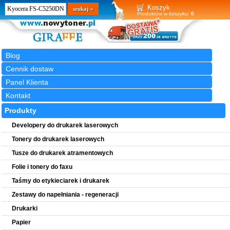
Wyszukiwarka
szukaj
Koszyk
Produktów w koszyku:
0
Blog
Cennik dostaw
Panel Klienta
Kontakt
Produkty
Developery do drukarek laserowych
Tonery do drukarek laserowych
Tusze do drukarek atramentowych
Folie i tonery do faxu
Taśmy do etykieciarek i drukarek
Zestawy do napełniania - regeneracji
Drukarki
Papier