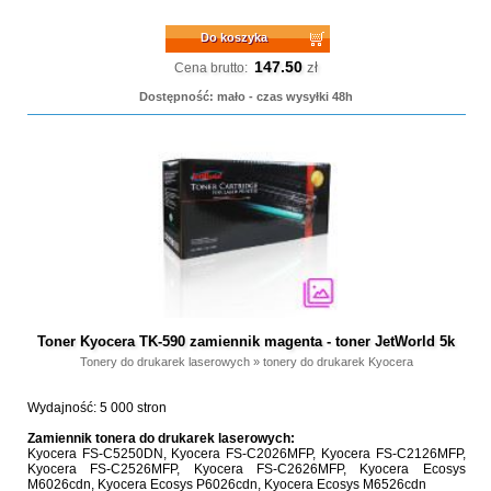
Do koszyka
147.50
zł
Cena brutto:
Dostępność: mało - czas wysyłki 48h
Toner Kyocera TK-590 zamiennik magenta - toner JetWorld 5k
Tonery do drukarek laserowych
»
tonery do drukarek Kyocera
Wydajność: 5 000 stron
Zamiennik tonera do drukarek laserowych:
Kyocera FS-C5250DN, Kyocera FS-C2026MFP, Kyocera FS-C2126MFP,
Kyocera FS-C2526MFP, Kyocera FS-C2626MFP, Kyocera Ecosys
M6026cdn, Kyocera Ecosys P6026cdn, Kyocera Ecosys M6526cdn