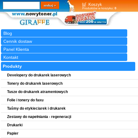
Wyszukiwarka
szukaj
Koszyk
Produktów w koszyku:
0
Blog
Cennik dostaw
Panel Klienta
Kontakt
Produkty
Developery do drukarek laserowych
Tonery do drukarek laserowych
Tusze do drukarek atramentowych
Folie i tonery do faxu
Taśmy do etykieciarek i drukarek
Zestawy do napełniania - regeneracji
Drukarki
Papier