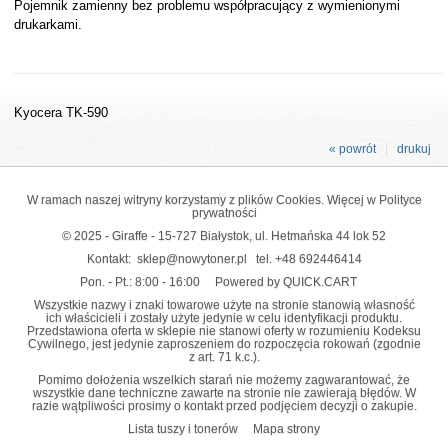
Pojemnik zamienny bez problemu współpracujący z wymienionymi
drukarkami.
Kyocera TK-590
« powrót
drukuj
W ramach naszej witryny korzystamy z plików Cookies. Więcej w
Polityce
prywatności
© 2025 - Giraffe - 15-727 Białystok, ul. Hetmańska 44 lok 52
Kontakt:
sklep@nowytoner.pl
tel.
+48 692446414
Pon. - Pt.: 8:00 - 16:00
Powered by QUICK.CART
Wszystkie nazwy i znaki towarowe użyte na stronie stanowią własność
ich właścicieli i zostały użyte jedynie w celu identyfikacji produktu.
Przedstawiona oferta w sklepie nie stanowi oferty w rozumieniu Kodeksu
Cywilnego, jest jedynie zaproszeniem do rozpoczęcia rokowań (zgodnie
z art. 71 k.c.).
Pomimo dołożenia wszelkich starań nie możemy zagwarantować, że
wszystkie dane techniczne zawarte na stronie nie zawierają błędów. W
razie wątpliwości prosimy o kontakt przed podjęciem decyzji o zakupie.
Lista tuszy i tonerów
Mapa strony