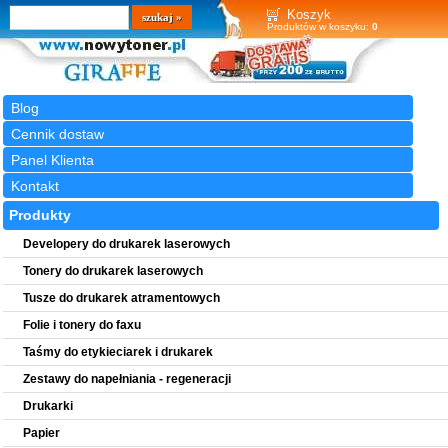
Wyszukiwarka
szukaj
Koszyk
Produktów w koszyku:
0
Blog
Cennik dostaw
Panel Klienta
Kontakt
Produkty
Developery do drukarek laserowych
Tonery do drukarek laserowych
Tusze do drukarek atramentowych
Folie i tonery do faxu
Taśmy do etykieciarek i drukarek
Zestawy do napełniania - regeneracji
Drukarki
Papier