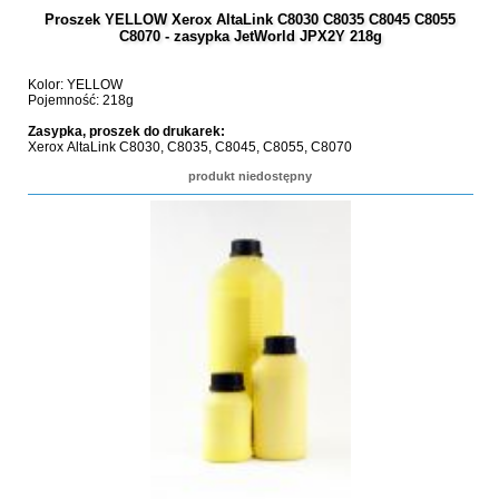
Proszek YELLOW Xerox AltaLink C8030 C8035 C8045 C8055
C8070 - zasypka JetWorld JPX2Y 218g
Kolor: YELLOW
Pojemność: 218g
Zasypka, proszek do drukarek:
Xerox AltaLink C8030, C8035, C8045, C8055, C8070
produkt niedostępny