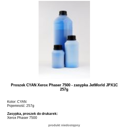
Proszek CYAN Xerox Phaser 7500 - zasypka JetWorld JPX1C
257g
Kolor: CYAN
Pojemność: 257g
Zasypka, proszek do drukarek:
Xerox Phaser 7500
produkt niedostępny