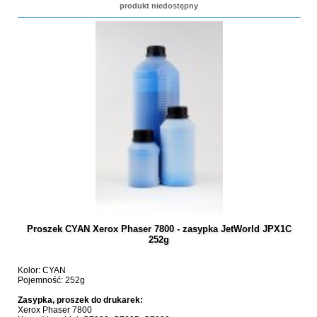
produkt niedostępny
Proszek CYAN Xerox Phaser 7800 - zasypka JetWorld JPX1C
252g
Kolor: CYAN
Pojemność: 252g
Zasypka, proszek do drukarek:
Xerox Phaser 7800