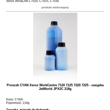
Xerox VersaLink C7020, C7025, C7030
produkt niedostępny
Proszek CYAN Xerox WorkCentre 7120 7125 7220 7225 - zasypka
JetWorld JPX2C 218g
Kolor: CYAN
Pojemność: 218g
Zasypka, proszek do drukarek: