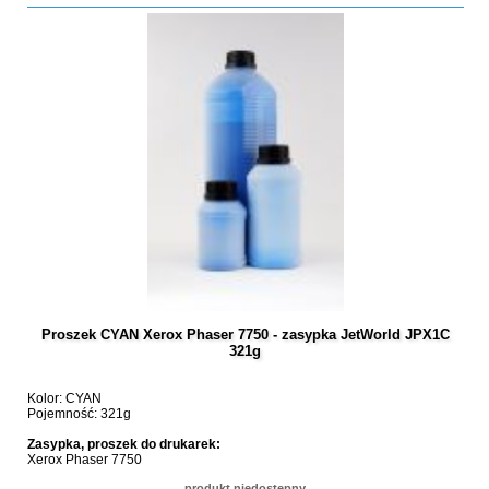
Proszek CYAN Xerox Phaser 7750 - zasypka JetWorld JPX1C
321g
Kolor: CYAN
Pojemność: 321g
Zasypka, proszek do drukarek:
Xerox Phaser 7750
produkt niedostępny