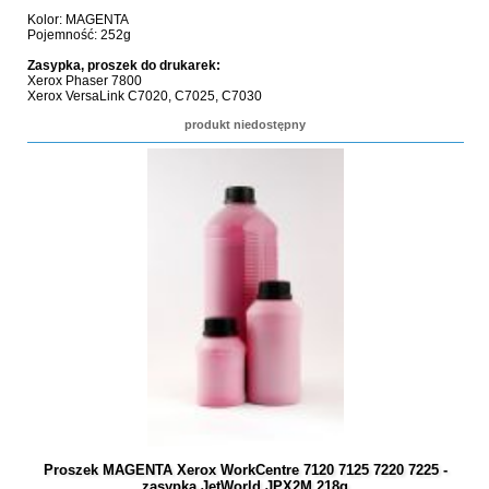
Kolor: MAGENTA
Pojemność: 252g
Zasypka, proszek do drukarek:
Xerox Phaser 7800
Xerox VersaLink C7020, C7025, C7030
produkt niedostępny
Proszek MAGENTA Xerox WorkCentre 7120 7125 7220 7225 -
zasypka JetWorld JPX2M 218g