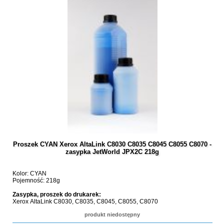
Proszek CYAN Xerox AltaLink C8030 C8035 C8045 C8055 C8070 -
zasypka JetWorld JPX2C 218g
Kolor: CYAN
Pojemność: 218g
Zasypka, proszek do drukarek:
Xerox AltaLink C8030, C8035, C8045, C8055, C8070
produkt niedostępny