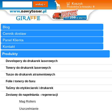
Wyszukiwarka
szukaj
Koszyk
Produktów w koszyku:
0
Blog
Cennik dostaw
Panel Klienta
Kontakt
Produkty
Developery do drukarek laserowych
Tonery do drukarek laserowych
Tusze do drukarek atramentowych
Folie i tonery do faxu
Taśmy do etykieciarek i drukarek
Zestawy do napełniania - regeneracji
Mag Rollers
Uszczelnianie