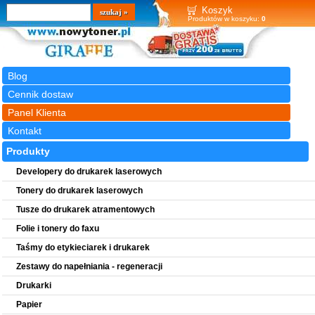
Wyszukiwarka
szukaj
Koszyk
Produktów w koszyku:
0
Blog
Cennik dostaw
Panel Klienta
Kontakt
Produkty
Developery do drukarek laserowych
Tonery do drukarek laserowych
Tusze do drukarek atramentowych
Folie i tonery do faxu
Taśmy do etykieciarek i drukarek
Zestawy do napełniania - regeneracji
Drukarki
Papier