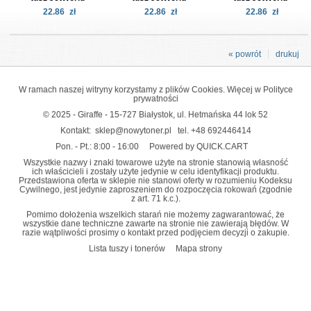
22.86
zł
22.86
zł
22.86
zł
« powrót
drukuj
W ramach naszej witryny korzystamy z plików Cookies. Więcej w
Polityce
prywatności
© 2025 - Giraffe - 15-727 Białystok, ul. Hetmańska 44 lok 52
Kontakt:
sklep@nowytoner.pl
tel.
+48 692446414
Pon. - Pt.: 8:00 - 16:00
Powered by QUICK.CART
Wszystkie nazwy i znaki towarowe użyte na stronie stanowią własność
ich właścicieli i zostały użyte jedynie w celu identyfikacji produktu.
Przedstawiona oferta w sklepie nie stanowi oferty w rozumieniu Kodeksu
Cywilnego, jest jedynie zaproszeniem do rozpoczęcia rokowań (zgodnie
z art. 71 k.c.).
Pomimo dołożenia wszelkich starań nie możemy zagwarantować, że
wszystkie dane techniczne zawarte na stronie nie zawierają błędów. W
razie wątpliwości prosimy o kontakt przed podjęciem decyzji o zakupie.
Lista tuszy i tonerów
Mapa strony