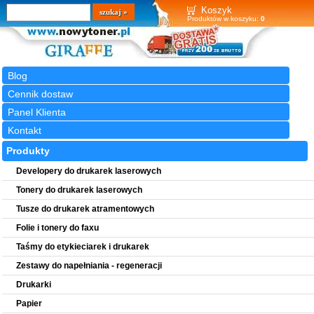
Wyszukiwarka
szukaj
Koszyk
Produktów w koszyku:
0
Blog
Cennik dostaw
Panel Klienta
Kontakt
Produkty
Developery do drukarek laserowych
Tonery do drukarek laserowych
Tusze do drukarek atramentowych
Folie i tonery do faxu
Taśmy do etykieciarek i drukarek
Zestawy do napełniania - regeneracji
Drukarki
Papier