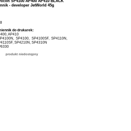
 Ricoh SP4100 AP400 AP410 BLACK
nnik - developer JetWorld 45g
5g
iennik do drukarek:
AP400, AP410
 SP4100N, SP4100, SP4100SF, SP4110N,
4110SF, SP4210N, SP4310N
SP6330
produkt niedostępny