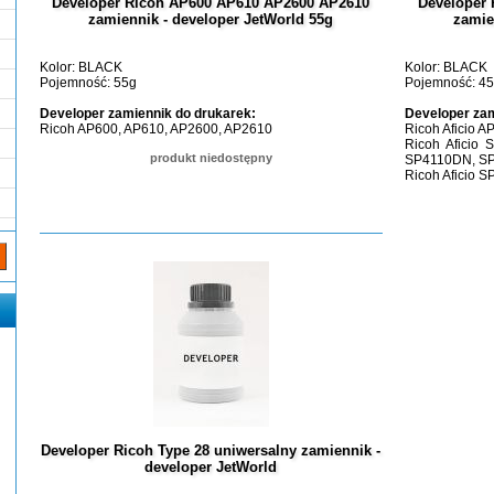
Developer Ricoh AP600 AP610 AP2600 AP2610
Developer
zamiennik - developer JetWorld 55g
zamie
Kolor: BLACK
Kolor: BLACK
Pojemność: 55g
Pojemność: 4
Developer zamiennik do drukarek:
Developer zam
Ricoh AP600, AP610, AP2600, AP2610
Ricoh Aficio 
Ricoh Aficio
produkt niedostępny
SP4110DN, SP
Ricoh Aficio 
Developer Ricoh Type 28 uniwersalny zamiennik -
developer JetWorld