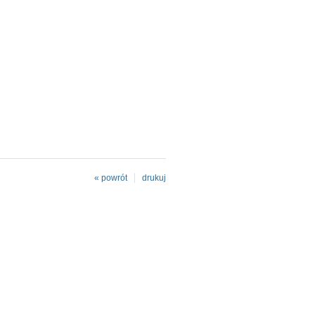
« powrót
drukuj