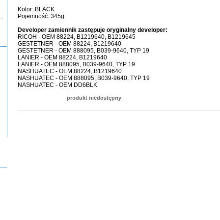
Kolor: BLACK
Pojemność: 345g
-
Developer zamiennik zastępuje oryginalny developer:
RICOH - OEM 88224, B1219640, B1219645
GESTETNER - OEM 88224, B1219640
GESTETNER - OEM 888095, B039-9640, TYP 19
LANIER - OEM 88224, B1219640
LANIER - OEM 888095, B039-9640, TYP 19
NASHUATEC - OEM 88224, B1219640
NASHUATEC - OEM 888095, B039-9640, TYP 19
NASHUATEC - OEM DD6BLK
produkt niedostępny