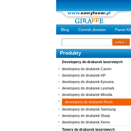
Blog
Cennik dostaw
Panel Kl
Wyszukiwarka
szukaj
Produkty
Developery do drukarek laserowych
developery do drukarek Canon
developery do drukarek HP
developery do drukarek Kyocera
developery do drukarek Lexmark
developery do drukarek Minolta
developery do drukarek Ricoh
developery do drukarek Samsung
developery do drukarek Sharp
developery do drukarek Xerox
Tonery do drukarek laserowych