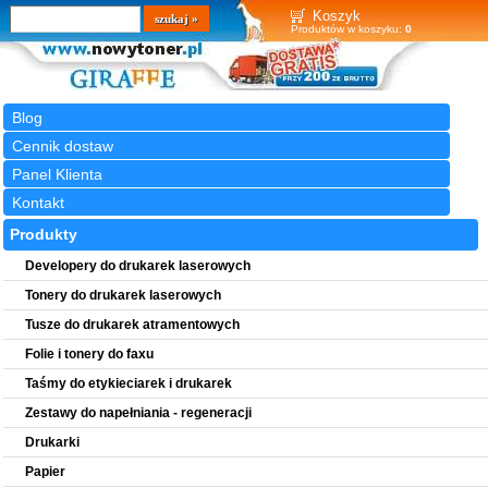
Wyszukiwarka
szukaj
Koszyk
Produktów w koszyku:
0
Blog
Cennik dostaw
Panel Klienta
Kontakt
Produkty
Developery do drukarek laserowych
Tonery do drukarek laserowych
Tusze do drukarek atramentowych
Folie i tonery do faxu
Taśmy do etykieciarek i drukarek
Zestawy do napełniania - regeneracji
Drukarki
Papier