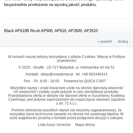
bezpośrednie przełożenie na wysoką jakość produktu.
Black AP610B Ricoh AP600, AP610, AP2600, AP2610
« powrót
drukuj
W ramach naszej witryny korzystamy z plików Cookies. Więcej w
Polityce
prywatności
© 2025 - Giraffe - 15-727 Białystok, ul. Hetmańska 44 lok 52
Kontakt:
sklep@nowytoner.pl
tel.
+48 692446414
Pon. - Pt.: 8:00 - 16:00
Powered by QUICK.CART
Wszystkie nazwy i znaki towarowe użyte na stronie stanowią własność
ich właścicieli i zostały użyte jedynie w celu identyfikacji produktu.
Przedstawiona oferta w sklepie nie stanowi oferty w rozumieniu Kodeksu
Cywilnego, jest jedynie zaproszeniem do rozpoczęcia rokowań (zgodnie
z art. 71 k.c.).
Pomimo dołożenia wszelkich starań nie możemy zagwarantować, że
wszystkie dane techniczne zawarte na stronie nie zawierają błędów. W
razie wątpliwości prosimy o kontakt przed podjęciem decyzji o zakupie.
Lista tuszy i tonerów
Mapa strony