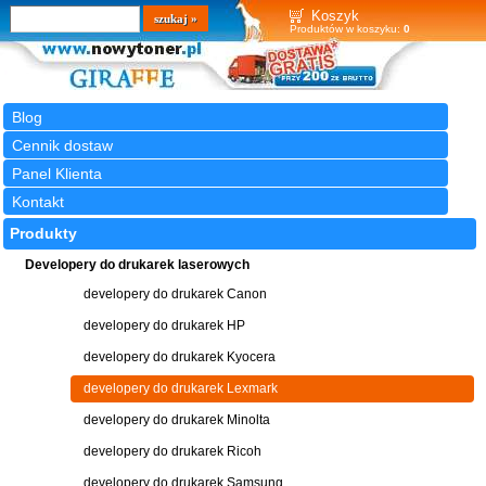
Wyszukiwarka
szukaj
Koszyk
Produktów w koszyku:
0
Blog
Cennik dostaw
Panel Klienta
Kontakt
Produkty
Developery do drukarek laserowych
developery do drukarek Canon
developery do drukarek HP
developery do drukarek Kyocera
developery do drukarek Lexmark
developery do drukarek Minolta
developery do drukarek Ricoh
developery do drukarek Samsung