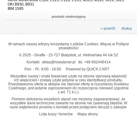
OKI B930, B931
IBM 1585
produkt niedostępny
« powrót
drukuj
W ramach naszej witryny korzystamy z plików Cookies. Więcej w
Polityce
prywatności
© 2025 - Giraffe - 15-727 Białystok, ul. Hetmańska 44 lok 52
Kontakt:
sklep@nowytoner.pl
tel.
+48 692446414
Pon. - Pt.: 8:00 - 16:00
Powered by QUICK.CART
Wszystkie nazwy i znaki towarowe użyte na stronie stanowią własność
ich właścicieli i zostały użyte jedynie w celu identyfikacji produktu.
Przedstawiona oferta w sklepie nie stanowi oferty w rozumieniu Kodeksu
Cywilnego, jest jedynie zaproszeniem do rozpoczęcia rokowań (zgodnie
z art. 71 k.c.).
Pomimo dołożenia wszelkich starań nie możemy zagwarantować, że
wszystkie dane techniczne zawarte na stronie nie zawierają błędów. W
razie wątpliwości prosimy o kontakt przed podjęciem decyzji o zakupie.
Lista tuszy i tonerów
Mapa strony