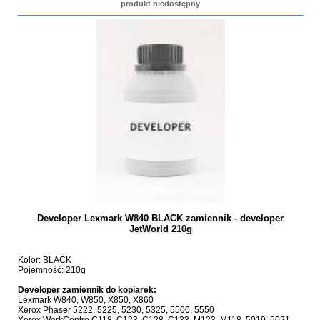
produkt niedostępny
Developer Lexmark W840 BLACK zamiennik - developer
JetWorld 210g
Kolor: BLACK
Pojemność: 210g
Developer zamiennik do kopiarek:
Lexmark W840, W850, X850, X860
Xerox Phaser 5222, 5225, 5230, 5325, 5500, 5550
Xerox WorkCentre C118, C123, C128, C133, M123, M118, 5019, 5021