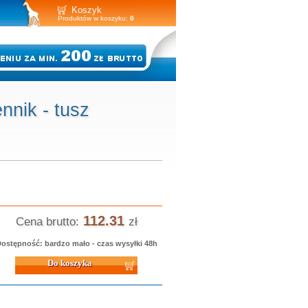
Koszyk
Produktów w koszyku:
0
nik - tusz
112.31
Cena brutto:
zł
ostępność: bardzo mało - czas wysyłki 48h
 koszyka