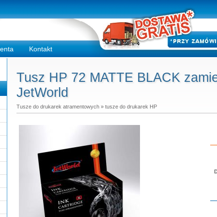
ienta
Kontakt
Tusz HP 72 MATTE BLACK zamien
JetWorld
Tusze do drukarek atramentowych
»
tusze do drukarek HP
D
Do