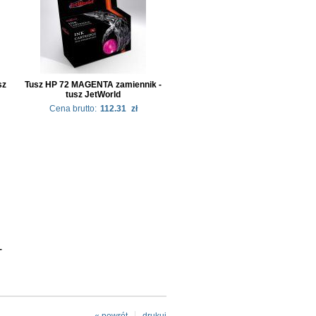
sz
Tusz HP 72 MAGENTA zamiennik -
tusz JetWorld
Cena brutto:
112.31
zł
-
« powrót
drukuj