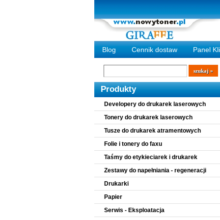
Blog
Cennik dostaw
Panel Kl
Wyszukiwarka
szukaj
Produkty
Developery do drukarek laserowych
Tonery do drukarek laserowych
Tusze do drukarek atramentowych
Folie i tonery do faxu
Taśmy do etykieciarek i drukarek
Zestawy do napełniania - regeneracji
Drukarki
Papier
Serwis - Eksploatacja