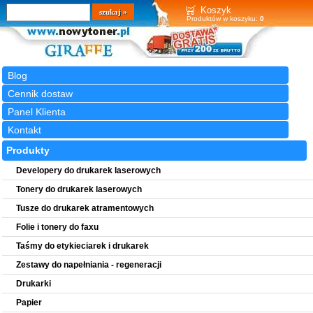
Wyszukiwarka
szukaj
Koszyk
Produktów w koszyku:
0
Blog
Cennik dostaw
Panel Klienta
Kontakt
Produkty
Developery do drukarek laserowych
Tonery do drukarek laserowych
Tusze do drukarek atramentowych
Folie i tonery do faxu
Taśmy do etykieciarek i drukarek
Zestawy do napełniania - regeneracji
Drukarki
Papier