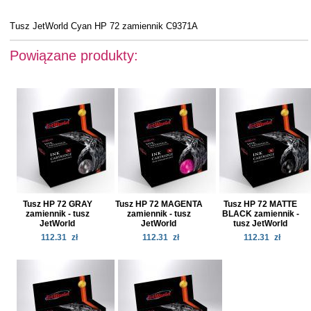
Tusz JetWorld Cyan HP 72 zamiennik C9371A
Powiązane produkty:
Tusz HP 72 GRAY
Tusz HP 72 MAGENTA
Tusz HP 72 MATTE
zamiennik - tusz
zamiennik - tusz
BLACK zamiennik -
JetWorld
JetWorld
tusz JetWorld
112.31
zł
112.31
zł
112.31
zł