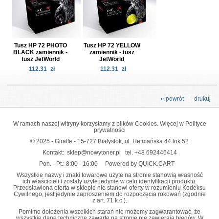
Tusz HP 72 PHOTO
Tusz HP 72 YELLOW
BLACK zamiennik -
zamiennik - tusz
tusz JetWorld
JetWorld
112.31
zł
112.31
zł
« powrót
drukuj
W ramach naszej witryny korzystamy z plików Cookies. Więcej w
Polityce
prywatności
© 2025 - Giraffe - 15-727 Białystok, ul. Hetmańska 44 lok 52
Kontakt:
sklep@nowytoner.pl
tel.
+48 692446414
Pon. - Pt.: 8:00 - 16:00
Powered by QUICK.CART
Wszystkie nazwy i znaki towarowe użyte na stronie stanowią własność
ich właścicieli i zostały użyte jedynie w celu identyfikacji produktu.
Przedstawiona oferta w sklepie nie stanowi oferty w rozumieniu Kodeksu
Cywilnego, jest jedynie zaproszeniem do rozpoczęcia rokowań (zgodnie
z art. 71 k.c.).
Pomimo dołożenia wszelkich starań nie możemy zagwarantować, że
wszystkie dane techniczne zawarte na stronie nie zawierają błędów. W