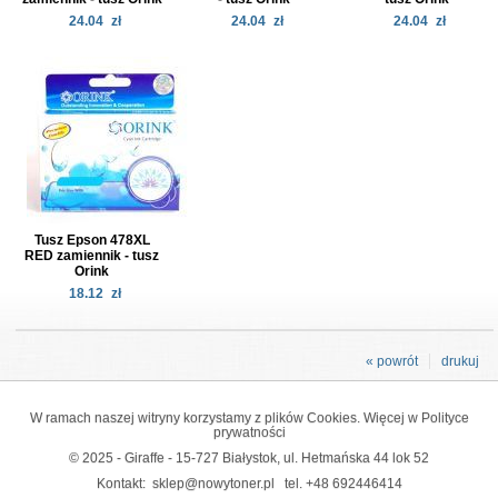
24.04
zł
24.04
zł
24.04
zł
Tusz Epson 478XL
RED zamiennik - tusz
Orink
18.12
zł
« powrót
drukuj
W ramach naszej witryny korzystamy z plików Cookies. Więcej w
Polityce
prywatności
© 2025 - Giraffe - 15-727 Białystok, ul. Hetmańska 44 lok 52
Kontakt:
sklep@nowytoner.pl
tel.
+48 692446414