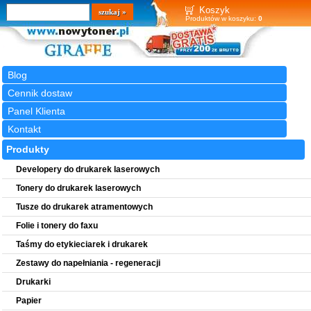
Wyszukiwarka
szukaj
Koszyk
Produktów w koszyku:
0
Blog
Cennik dostaw
Panel Klienta
Kontakt
Produkty
Developery do drukarek laserowych
Tonery do drukarek laserowych
Tusze do drukarek atramentowych
Folie i tonery do faxu
Taśmy do etykieciarek i drukarek
Zestawy do napełniania - regeneracji
Drukarki
Papier