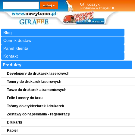
Wyszukiwarka
szukaj
Koszyk
Produktów w koszyku:
0
Blog
Cennik dostaw
Panel Klienta
Kontakt
Produkty
Developery do drukarek laserowych
Tonery do drukarek laserowych
Tusze do drukarek atramentowych
Folie i tonery do faxu
Taśmy do etykieciarek i drukarek
Zestawy do napełniania - regeneracji
Drukarki
Papier