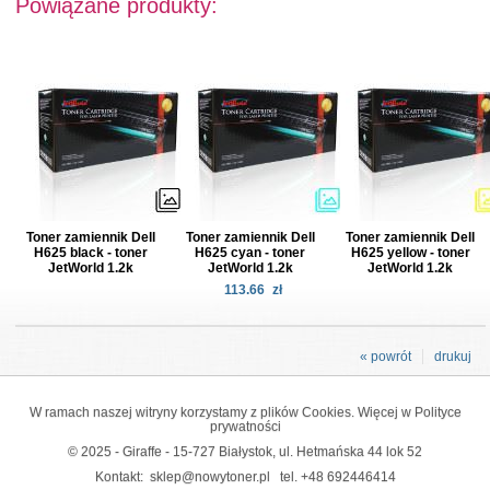
Powiązane produkty:
Toner zamiennik Dell
Toner zamiennik Dell
Toner zamiennik Dell
H625 black - toner
H625 cyan - toner
H625 yellow - toner
JetWorld 1.2k
JetWorld 1.2k
JetWorld 1.2k
113.66
zł
« powrót
drukuj
W ramach naszej witryny korzystamy z plików Cookies. Więcej w
Polityce
prywatności
© 2025 - Giraffe - 15-727 Białystok, ul. Hetmańska 44 lok 52
Kontakt:
sklep@nowytoner.pl
tel.
+48 692446414