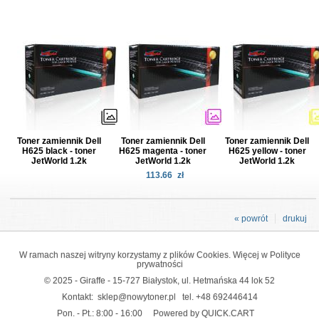
Toner zamiennik Dell
Toner zamiennik Dell
Toner zamiennik Dell
H625 black - toner
H625 magenta - toner
H625 yellow - toner
JetWorld 1.2k
JetWorld 1.2k
JetWorld 1.2k
113.66
zł
« powrót
drukuj
W ramach naszej witryny korzystamy z plików Cookies. Więcej w
Polityce
prywatności
© 2025 - Giraffe - 15-727 Białystok, ul. Hetmańska 44 lok 52
Kontakt:
sklep@nowytoner.pl
tel.
+48 692446414
Pon. - Pt.: 8:00 - 16:00
Powered by QUICK.CART