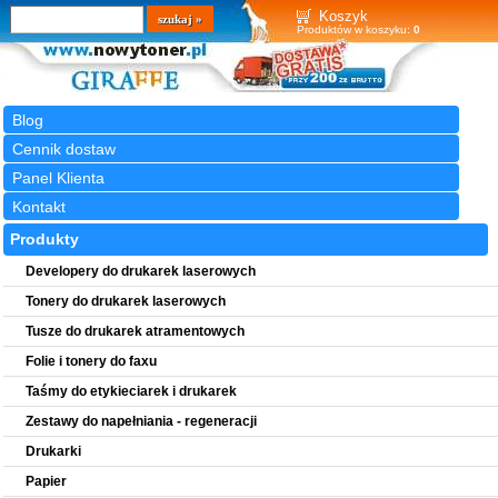
Wyszukiwarka
szukaj
Koszyk
Produktów w koszyku:
0
Blog
Cennik dostaw
Panel Klienta
Kontakt
Produkty
Developery do drukarek laserowych
Tonery do drukarek laserowych
Tusze do drukarek atramentowych
Folie i tonery do faxu
Taśmy do etykieciarek i drukarek
Zestawy do napełniania - regeneracji
Drukarki
Papier