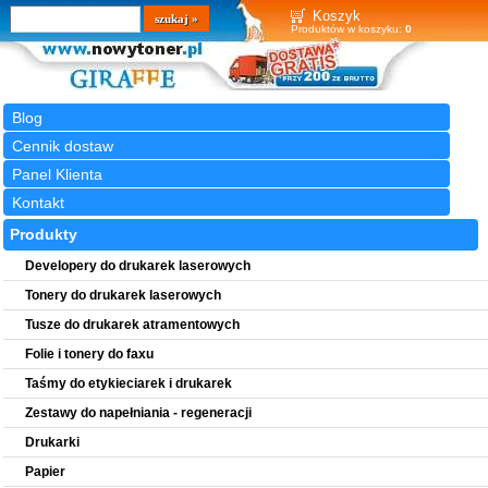
Wyszukiwarka
szukaj
Koszyk
Produktów w koszyku:
0
Blog
Cennik dostaw
Panel Klienta
Kontakt
Produkty
Developery do drukarek laserowych
Tonery do drukarek laserowych
Tusze do drukarek atramentowych
Folie i tonery do faxu
Taśmy do etykieciarek i drukarek
Zestawy do napełniania - regeneracji
Drukarki
Papier