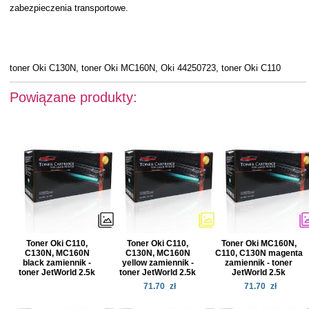
zabezpieczenia transportowe.
toner Oki C130N, toner Oki MC160N, Oki 44250723, toner Oki C110
Powiązane produkty:
Toner Oki C110,
Toner Oki C110,
Toner Oki MC160N,
C130N, MC160N
C130N, MC160N
C110, C130N magenta
black zamiennik -
yellow zamiennik -
zamiennik - toner
toner JetWorld 2.5k
toner JetWorld 2.5k
JetWorld 2.5k
71.70
zł
71.70
zł