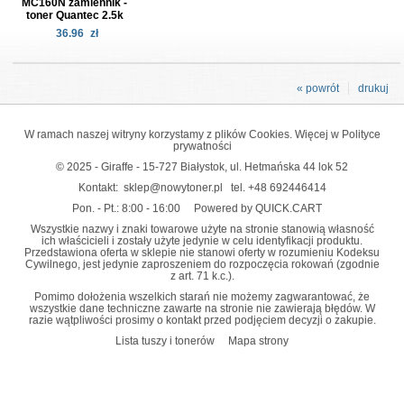
MC160N zamiennik -
toner Quantec 2.5k
36.96
zł
« powrót
drukuj
W ramach naszej witryny korzystamy z plików Cookies. Więcej w
Polityce
prywatności
© 2025 - Giraffe - 15-727 Białystok, ul. Hetmańska 44 lok 52
Kontakt:
sklep@nowytoner.pl
tel.
+48 692446414
Pon. - Pt.: 8:00 - 16:00
Powered by QUICK.CART
Wszystkie nazwy i znaki towarowe użyte na stronie stanowią własność
ich właścicieli i zostały użyte jedynie w celu identyfikacji produktu.
Przedstawiona oferta w sklepie nie stanowi oferty w rozumieniu Kodeksu
Cywilnego, jest jedynie zaproszeniem do rozpoczęcia rokowań (zgodnie
z art. 71 k.c.).
Pomimo dołożenia wszelkich starań nie możemy zagwarantować, że
wszystkie dane techniczne zawarte na stronie nie zawierają błędów. W
razie wątpliwości prosimy o kontakt przed podjęciem decyzji o zakupie.
Lista tuszy i tonerów
Mapa strony