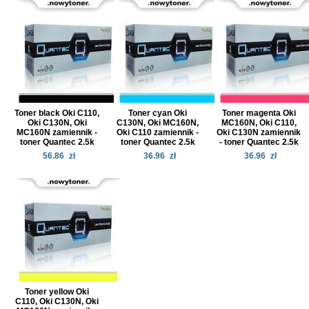
Toner black Oki C110,
Toner cyan Oki
Toner magenta Oki
Oki C130N, Oki
C130N, Oki MC160N,
MC160N, Oki C110,
MC160N zamiennik -
Oki C110 zamiennik -
Oki C130N zamiennik
toner Quantec 2.5k
toner Quantec 2.5k
- toner Quantec 2.5k
56.86
zł
36.96
zł
36.96
zł
Toner yellow Oki
C110, Oki C130N, Oki