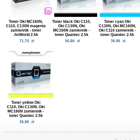
Toner Oki MC160N,
Toner black Oki C110,
Toner cyan Oki
C110, C130N magenta
Oki C130N, Oki
C130N, Oki MC160N,
zamiennik - toner
MC160N zamiennik -
Oki C110 zamiennik -
JetWorld 2.5k
toner Quantec 2.5k
toner Quantec 2.5k
71.70
zł
56.86
zł
36.96
zł
Toner yellow Oki
C110, Oki C130N, Oki
MC160N zamiennik -
toner Quantec 2.5k
36.96
zł