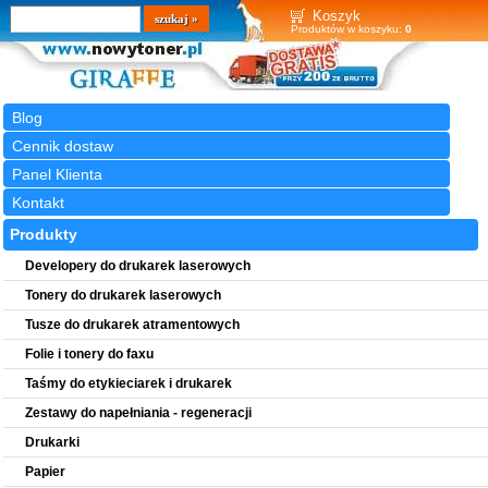
Wyszukiwarka
szukaj
Koszyk
Produktów w koszyku:
0
Blog
Cennik dostaw
Panel Klienta
Kontakt
Produkty
Developery do drukarek laserowych
Tonery do drukarek laserowych
Tusze do drukarek atramentowych
Folie i tonery do faxu
Taśmy do etykieciarek i drukarek
Zestawy do napełniania - regeneracji
Drukarki
Papier