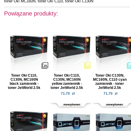
toner Oki MC160N, toner Oki C110, toner Oki C130N
Powiązane produkty:
Toner Oki C110,
Toner Oki C110,
Toner Oki C130N,
C130N, MC160N
C130N, MC160N
MC160N, C110 cyan
black zamiennik -
yellow zamiennik -
zamiennik - toner
toner JetWorld 2.5k
toner JetWorld 2.5k
JetWorld 2.5k
71.70
zł
71.70
zł