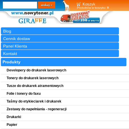
Wyszukiwarka
szukaj
Koszyk
Produktów w koszyku:
0
Blog
Cennik dostaw
Panel Klienta
Kontakt
Produkty
Developery do drukarek laserowych
Tonery do drukarek laserowych
Tusze do drukarek atramentowych
Folie i tonery do faxu
Taśmy do etykieciarek i drukarek
Zestawy do napełniania - regeneracji
Drukarki
Papier