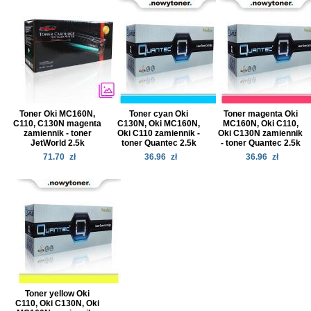
Toner Oki MC160N,
Toner cyan Oki
Toner magenta Oki
C110, C130N magenta
C130N, Oki MC160N,
MC160N, Oki C110,
zamiennik - toner
Oki C110 zamiennik -
Oki C130N zamiennik
JetWorld 2.5k
toner Quantec 2.5k
- toner Quantec 2.5k
71.70
zł
36.96
zł
36.96
zł
Toner yellow Oki
C110, Oki C130N, Oki