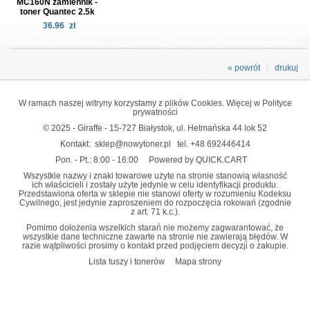
MC160N zamiennik -
toner Quantec 2.5k
36.96
zł
« powrót
drukuj
W ramach naszej witryny korzystamy z plików Cookies. Więcej w
Polityce
prywatności
© 2025 - Giraffe - 15-727 Białystok, ul. Hetmańska 44 lok 52
Kontakt:
sklep@nowytoner.pl
tel.
+48 692446414
Pon. - Pt.: 8:00 - 16:00
Powered by QUICK.CART
Wszystkie nazwy i znaki towarowe użyte na stronie stanowią własność
ich właścicieli i zostały użyte jedynie w celu identyfikacji produktu.
Przedstawiona oferta w sklepie nie stanowi oferty w rozumieniu Kodeksu
Cywilnego, jest jedynie zaproszeniem do rozpoczęcia rokowań (zgodnie
z art. 71 k.c.).
Pomimo dołożenia wszelkich starań nie możemy zagwarantować, że
wszystkie dane techniczne zawarte na stronie nie zawierają błędów. W
razie wątpliwości prosimy o kontakt przed podjęciem decyzji o zakupie.
Lista tuszy i tonerów
Mapa strony