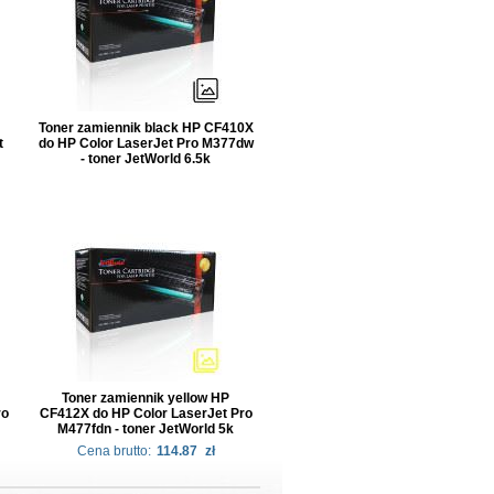
Toner zamiennik black HP CF410X
t
do HP Color LaserJet Pro M377dw
- toner JetWorld 6.5k
Toner zamiennik yellow HP
ro
CF412X do HP Color LaserJet Pro
M477fdn - toner JetWorld 5k
Cena brutto:
114.87
zł