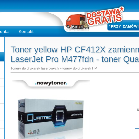
ienta
Kontakt
Toner yellow HP CF412X zamienn
LaserJet Pro M477fdn - toner Qua
Tonery do drukarek laserowych
»
tonery do drukarek HP
D
Do