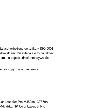
jącej wdrożone certyfikaty ISO 9001 -
rodowiskiem. Przekłada się to na jakość
druki o odpowiedniej intensywności
tarczy zdjąć zabezpieczenia
lor LaserJet Pro M452dn, CF379A,
477fdw, HP Color LaserJet Pro