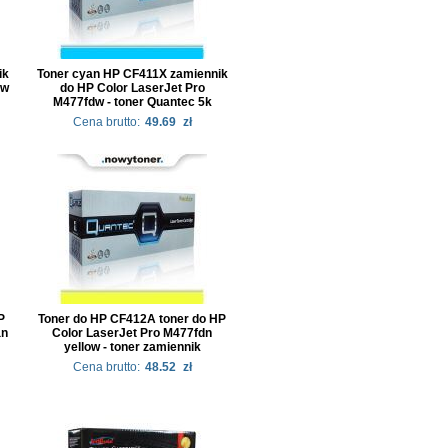
ik
Toner cyan HP CF411X zamiennik
dw
do HP Color LaserJet Pro
M477fdw - toner Quantec 5k
Cena brutto:
49.69
zł
P
Toner do HP CF412A toner do HP
an
Color LaserJet Pro M477fdn
yellow - toner zamiennik
Cena brutto:
48.52
zł