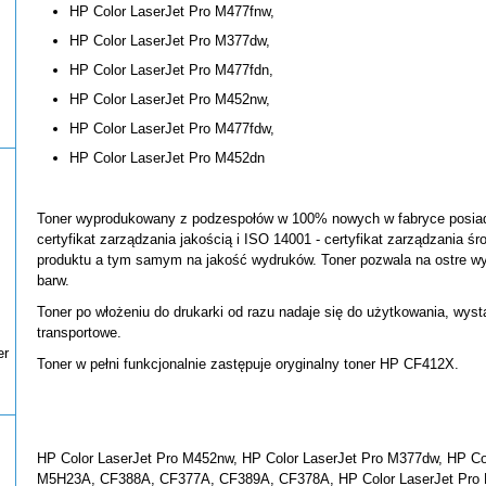
HP Color LaserJet Pro M477fnw,
HP Color LaserJet Pro M377dw,
HP Color LaserJet Pro M477fdn,
HP Color LaserJet Pro M452nw,
HP Color LaserJet Pro M477fdw,
HP Color LaserJet Pro M452dn
Toner wyprodukowany z podzespołów w 100% nowych w fabryce posiada
certyfikat zarządzania jakością i ISO 14001 - certyfikat zarządzania ś
produktu a tym samym na jakość wydruków. Toner pozwala na ostre wy
barw.
Toner po włożeniu do drukarki od razu nadaje się do użytkowania, wys
transportowe.
er
Toner w pełni funkcjonalnie zastępuje oryginalny toner HP CF412X.
HP Color LaserJet Pro M452nw, HP Color LaserJet Pro M377dw, HP Co
M5H23A, CF388A, CF377A, CF389A, CF378A, HP Color LaserJet Pro M