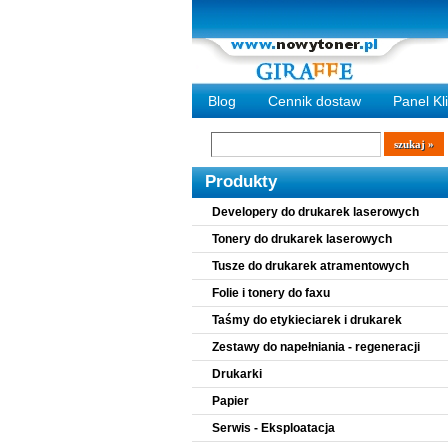
Blog
Cennik dostaw
Panel Kl
Wyszukiwarka
szukaj
Produkty
Developery do drukarek laserowych
Tonery do drukarek laserowych
Tusze do drukarek atramentowych
Folie i tonery do faxu
Taśmy do etykieciarek i drukarek
Zestawy do napełniania - regeneracji
Drukarki
Papier
Serwis - Eksploatacja