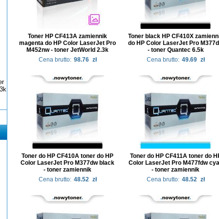
Toner HP CF413A zamiennik
Toner black HP CF410X zamienn
magenta do HP Color LaserJet Pro
do HP Color LaserJet Pro M377
M452nw - toner JetWorld 2.3k
- toner Quantec 6.5k
Cena brutto:
98.76
zł
Cena brutto:
49.69
zł
er
3k
Toner do HP CF410A toner do HP
Toner do HP CF411A toner do H
Color LaserJet Pro M377dw black
Color LaserJet Pro M477fdw cy
- toner zamiennik
- toner zamiennik
Cena brutto:
48.52
zł
Cena brutto:
48.52
zł