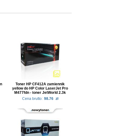
an
Toner HP CF412A zamiennik
yellow do HP Color LaserJet Pro
M477fdn - toner JetWorld 2.3k
Cena brutto:
98.76
zł