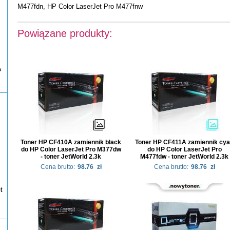
M477fdn, HP Color LaserJet Pro M477fnw
Powiązane produkty:
P
Toner HP CF410A zamiennik black
Toner HP CF411A zamiennik cy
do HP Color LaserJet Pro M377dw
do HP Color LaserJet Pro
- toner JetWorld 2.3k
M477fdw - toner JetWorld 2.3k
Cena brutto:
98.76
zł
Cena brutto:
98.76
zł
t