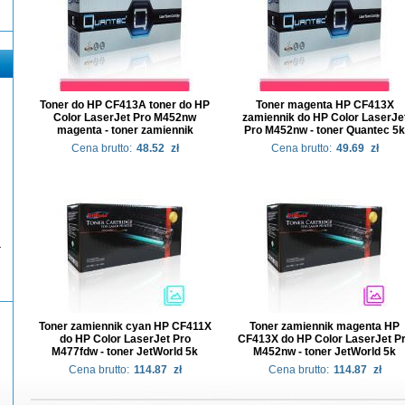
Toner do HP CF413A toner do HP
Toner magenta HP CF413X
Color LaserJet Pro M452nw
zamiennik do HP Color LaserJe
magenta - toner zamiennik
Pro M452nw - toner Quantec 5k
Cena brutto:
48.52
zł
Cena brutto:
49.69
zł
-
Toner zamiennik cyan HP CF411X
Toner zamiennik magenta HP
do HP Color LaserJet Pro
CF413X do HP Color LaserJet P
M477fdw - toner JetWorld 5k
M452nw - toner JetWorld 5k
Cena brutto:
114.87
zł
Cena brutto:
114.87
zł