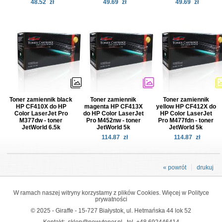
48.52
zł
49.69
zł
49.69
zł
Toner zamiennik black
Toner zamiennik
Toner zamiennik
HP CF410X do HP
magenta HP CF413X
yellow HP CF412X do
Color LaserJet Pro
do HP Color LaserJet
HP Color LaserJet
M377dw - toner
Pro M452nw - toner
Pro M477fdn - toner
JetWorld 6.5k
JetWorld 5k
JetWorld 5k
114.87
zł
114.87
zł
« powrót
drukuj
W ramach naszej witryny korzystamy z plików Cookies. Więcej w
Polityce
prywatności
© 2025 - Giraffe - 15-727 Białystok, ul. Hetmańska 44 lok 52
Kontakt:
sklep@nowytoner.pl
tel.
+48 692446414