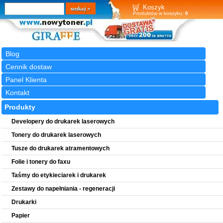
Wyszukiwarka
szukaj
Koszyk
Produktów w koszyku:
0
Blog
Cennik dostaw
Panel Klienta
Kontakt
Produkty
Developery do drukarek laserowych
Tonery do drukarek laserowych
Tusze do drukarek atramentowych
Folie i tonery do faxu
Taśmy do etykieciarek i drukarek
Zestawy do napełniania - regeneracji
Drukarki
Papier