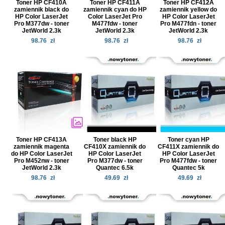
Toner HP CF410A
Toner HP CF411A
Toner HP CF412A
zamiennik black do
zamiennik cyan do HP
zamiennik yellow do
HP Color LaserJet
Color LaserJet Pro
HP Color LaserJet
Pro M377dw - toner
M477fdw - toner
Pro M477fdn - toner
JetWorld 2.3k
JetWorld 2.3k
JetWorld 2.3k
98.76
zł
98.76
zł
98.76
zł
Toner HP CF413A
Toner black HP
Toner cyan HP
zamiennik magenta
CF410X zamiennik do
CF411X zamiennik do
do HP Color LaserJet
HP Color LaserJet
HP Color LaserJet
Pro M452nw - toner
Pro M377dw - toner
Pro M477fdw - toner
JetWorld 2.3k
Quantec 6.5k
Quantec 5k
98.76
zł
49.69
zł
49.69
zł