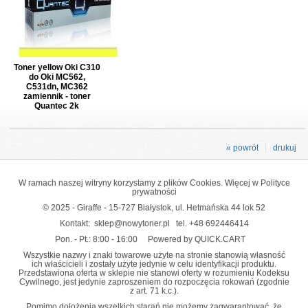
Toner yellow Oki C310
do Oki MC562,
C531dn, MC362
zamiennik - toner
Quantec 2k
« powrót
drukuj
W ramach naszej witryny korzystamy z plików Cookies. Więcej w
Polityce
prywatności
© 2025 - Giraffe - 15-727 Białystok, ul. Hetmańska 44 lok 52
Kontakt:
sklep@nowytoner.pl
tel.
+48 692446414
Pon. - Pt.: 8:00 - 16:00
Powered by QUICK.CART
Wszystkie nazwy i znaki towarowe użyte na stronie stanowią własność
ich właścicieli i zostały użyte jedynie w celu identyfikacji produktu.
Przedstawiona oferta w sklepie nie stanowi oferty w rozumieniu Kodeksu
Cywilnego, jest jedynie zaproszeniem do rozpoczęcia rokowań (zgodnie
z art. 71 k.c.).
Pomimo dołożenia wszelkich starań nie możemy zagwarantować, że