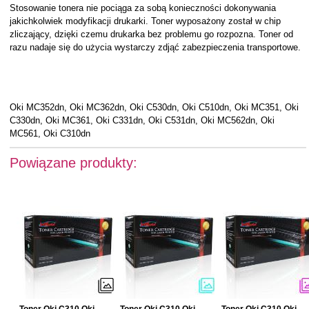
Stosowanie tonera nie pociąga za sobą konieczności dokonywania
jakichkolwiek modyfikacji drukarki. Toner wyposażony został w chip
zliczający, dzięki czemu drukarka bez problemu go rozpozna. Toner od
razu nadaje się do użycia wystarczy zdjąć zabezpieczenia transportowe.
Oki MC352dn, Oki MC362dn, Oki C530dn, Oki C510dn, Oki MC351, Oki
C330dn, Oki MC361, Oki C331dn, Oki C531dn, Oki MC562dn, Oki
MC561, Oki C310dn
Powiązane produkty: