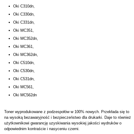
Oki C310dn,
Oki C330dn,
Oki C331dn,
Oki MC351,
Oki MC352dn,
Oki MC361,
Oki MC362dn,
Oki C510dn,
Oki C530dn,
Oki C531dn,
Oki MC561,
Oki MC562dn
Toner wyprodukowane z podzespołów w 100% nowych. Przekłada się to
na wysoką bezawaryjność i bezpieczeństwo dla drukarki. Daje to również
użytkownikowi gwarancję uzyskiwania wysokiej jakości wydruków o
odpowiednim kontraście i nasyceniu czerni.