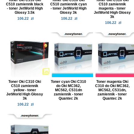
Toner Oki C310 Oki
Toner Oki C310 Oki
Toner Oki C310 Oki
C510 zamiennik black
C510 zamiennik cyan
C510 zamiennik
- toner JetWorld High
- toner JetWorld High
magenta - toner
Glossy 3.5k
Glossy 3k
JetWorld High Glossy
3k
106.22
zł
106.22
zł
106.22
zł
Toner Oki C310 Oki
Toner cyan Oki C310
Toner magenta Oki
C510 zamiennik
do Oki MC362,
C310 do Oki MC362,
yellow - toner
MC562, C531dn
MC562, C531dn,
JetWorld High Glossy
zamiennik - toner
zamiennik - toner
3k
Quantec 2k
Quantec 2k
106.22
zł