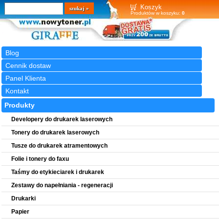
Wyszukiwarka
szukaj
Koszyk
Produktów w koszyku:
0
Blog
Cennik dostaw
Panel Klienta
Kontakt
Produkty
Developery do drukarek laserowych
Tonery do drukarek laserowych
Tusze do drukarek atramentowych
Folie i tonery do faxu
Taśmy do etykieciarek i drukarek
Zestawy do napełniania - regeneracji
Drukarki
Papier