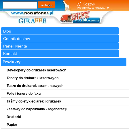
Wyszukiwarka
szukaj
Koszyk
Produktów w koszyku:
0
Blog
Cennik dostaw
Panel Klienta
Kontakt
Produkty
Developery do drukarek laserowych
Tonery do drukarek laserowych
Tusze do drukarek atramentowych
Folie i tonery do faxu
Taśmy do etykieciarek i drukarek
Zestawy do napełniania - regeneracji
Drukarki
Papier