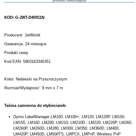
produkt niedostępny
KOD: G-JWT-D40911N
Producent: JetWorld
Gwarancja: 24 miesiące
Produkt nowy
Kod EAN: 5903163345351
Kolor: Niebieski na Przezroczystym
Rozmiar/Wydajność: 9 mm x 7 m
Taśma zamienna do etykieciarek:
Dymo LabelManager LM100, LM100+, LM120, LM120P, LM150,
LM155, LM160, LM200, LM210, LM210D , LM220, LM220P, LM260,
LM260P, LM260D, LM280, LM300, LM350, LM360D, LM400,
LM420P, LM450D, LM500TS, LMPCII, LMPnP, Wireless PnP