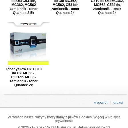
do Oki C531dn,
do Oki MC362,
C310 do Oki MC362,
MC362, MC562
MC562, C531dn
MC562, C531dn,
zamiennik - toner
zamiennik - toner
zamiennik - toner
Quantec 3.5k
Quantec 2k
Quantec 2k
Toner yellow Oki C310
do Oki MC562,
C531dn, MC362
zamiennik - toner
Quantec 2k
« powrót
drukuj
W ramach naszej witryny korzystamy z plików Cookies. Więcej w
Polityce
prywatności
© 2025 - Giraffe - 15-727 Białystok, ul. Hetmańska 44 lok 52