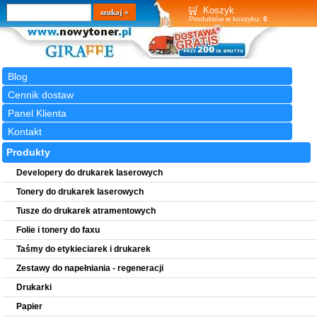
Wyszukiwarka
szukaj
Koszyk
Produktów w koszyku:
0
Blog
Cennik dostaw
Panel Klienta
Kontakt
Produkty
Developery do drukarek laserowych
Tonery do drukarek laserowych
Tusze do drukarek atramentowych
Folie i tonery do faxu
Taśmy do etykieciarek i drukarek
Zestawy do napełniania - regeneracji
Drukarki
Papier