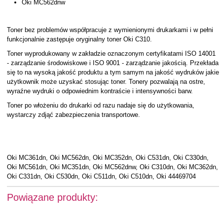
Oki MC562dnw
Toner bez problemów współpracuje z wymienionymi drukarkami i w pełni
funkcjonalnie zastępuje oryginalny toner Oki C310.
Toner wyprodukowany w zakładzie oznaczonym certyfikatami ISO 14001
- zarządzanie środowiskowe i ISO 9001 - zarządzanie jakością. Przekłada
się to na wysoką jakość produktu a tym samym na jakość wydruków jakie
użytkownik może uzyskać stosując toner. Tonery pozwalają na ostre,
wyraźne wydruki o odpowiednim kontraście i intensywności barw.
Toner po włożeniu do drukarki od razu nadaje się do użytkowania,
wystarczy zdjąć zabezpieczenia transportowe.
Oki MC361dn, Oki MC562dn, Oki MC352dn, Oki C531dn, Oki C330dn,
Oki MC561dn, Oki MC351dn, Oki MC562dnw, Oki C310dn, Oki MC362dn,
Oki C331dn, Oki C530dn, Oki C511dn, Oki C510dn, Oki 44469704
Powiązane produkty: