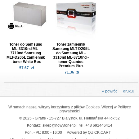
Toner do Samsung
Toner zamiennik
ML-3310nd ML-
Samsung MLT-D205L
3710nd Samsung
do Samsung ML-
MLT-D205L zamiennik
3310nd ML-3710nd -
- toner White Box
toner Quantec
Premium Plus
57.67
zł
71.36
zł
« powrót
drukuj
W ramach naszej witryny korzystamy z plików Cookies. Więcej w
Polityce
prywatności
© 2025 - Giraffe - 15-727 Białystok, ul. Hetmańska 44 lok 52
Kontakt:
sklep@nowytoner.pl
tel.
+48 692446414
Pon. - Pt.: 8:00 - 16:00
Powered by QUICK.CART