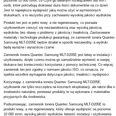
poziomie 10 000 stron, co czyni go idealnym rozwiązaniem dla firm i
osób, które potrzebują drukować duże ilości dokumentów na co dzień.
Jest to największa wydajność jaką można użyć w wymienionych
drukarkach, a to wszystko przy zachowaniu wysokiej jakości wydruków.
Produkt ten jest w pełni nowy, a nie regenerowany, co pozwala
użytkownikom cieszyć się niezawodnością oraz wysoką jakością
wydruków, bez obawy o problemy z jakością i trwałością. Zastosowane
materiały i technologie produkcji gwarantują, że zamiennik tonera Quantec
Samsung MLT-D205E będzie działał w sposób niezawodny, a wydruki
będą wyraźne i wyraziście czarne.
Zamiennik tonera Quantec Samsung MLT-D205E jest łatwy w instalacji i
użytkowaniu, dzięki czemu można go samodzielnie wymienić w swojej
drukarce bez konieczności korzystania z pomocy technicznej. Co więcej,
zamiennik ten jest zgodny z normami jakości ISO, co oznacza, że
spełnia wszelkie wymagania dotyczące jakości, trwałości i wydajności.
Korzystając z zamiennika tonera Quantec Samsung MLT-D205E,
użytkownik nie tylko oszczędza na kosztach eksploatacji, ale także dba o
środowisko naturalne, ponieważ produkty te są wykonane z materiałów
przyjaznych dla środowiska.
Podsumowując, zamiennik tonera Quantec Samsung MLT-D205E to
produkt nowy, a nie regenerowany, który oferuje wydajność na poziomie
10 000 stron, wysoką jakość wydruków, łatwość instalacji i użytkowania