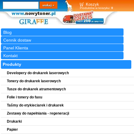
Wyszukiwarka
szukaj
Koszyk
Produktów w koszyku:
0
Blog
Cennik dostaw
Panel Klienta
Kontakt
Produkty
Developery do drukarek laserowych
Tonery do drukarek laserowych
Tusze do drukarek atramentowych
Folie i tonery do faxu
Taśmy do etykieciarek i drukarek
Zestawy do napełniania - regeneracji
Drukarki
Papier