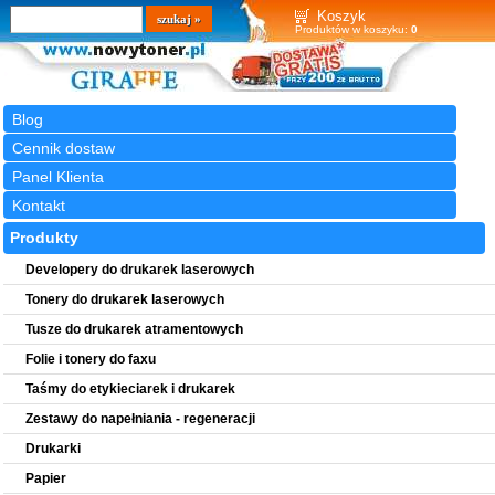
Wyszukiwarka
szukaj
Koszyk
Produktów w koszyku:
0
Blog
Cennik dostaw
Panel Klienta
Kontakt
Produkty
Developery do drukarek laserowych
Tonery do drukarek laserowych
Tusze do drukarek atramentowych
Folie i tonery do faxu
Taśmy do etykieciarek i drukarek
Zestawy do napełniania - regeneracji
Drukarki
Papier