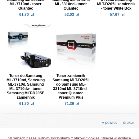
ML-3710nd - toner
ML-3310nd - toner
MLT-D205L zamiennik
Quantec
Quantec
- toner White Box
61.70
zł
52.03
zł
57.67
zł
Toner do Samsung
Toner zamiennik
ML-3710nd, Samsung
Samsung MLT-D205L
ML-3710d, Samsung
do Samsung ML-
ML-3710dw - toner
3310nd ML-3710nd -
Samsung MLT-D205E
toner Quantec
zamiennik
Premium Plus
61.70
zł
71.36
zł
« powrót
drukuj
W ramach naszej witryny korzystamy z plików Cookies. Więcej w
Polityce