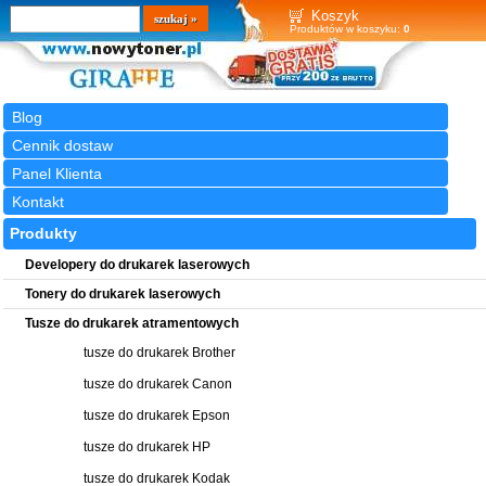
Wyszukiwarka
szukaj
Koszyk
Produktów w koszyku:
0
Blog
Cennik dostaw
Panel Klienta
Kontakt
Produkty
Developery do drukarek laserowych
Tonery do drukarek laserowych
Tusze do drukarek atramentowych
tusze do drukarek Brother
tusze do drukarek Canon
tusze do drukarek Epson
tusze do drukarek HP
tusze do drukarek Kodak