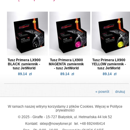
Tusz Primera LX900
Tusz Primera LX900
Tusz Primera LX900
BLACK zamiennik -
MAGENTA zamiennik
YELLOW zamiennik -
tusz JetWorld
- tusz JetWorld
tusz JetWorld
89.14
zł
89.14
zł
89.14
zł
« powrót
drukuj
W ramach naszej witryny korzystamy z plików Cookies. Więcej w
Polityce
prywatności
© 2025 - Giraffe - 15-727 Białystok, ul. Hetmańska 44 lok 52
Kontakt:
sklep@nowytoner.pl
tel.
+48 692446414