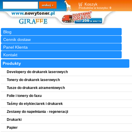
Wyszukiwarka
szukaj
Koszyk
Produktów w koszyku:
0
Blog
Cennik dostaw
Panel Klienta
Kontakt
Produkty
Developery do drukarek laserowych
Tonery do drukarek laserowych
Tusze do drukarek atramentowych
Folie i tonery do faxu
Taśmy do etykieciarek i drukarek
Zestawy do napełniania - regeneracji
Drukarki
Papier