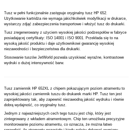
Tusz w pełni funkcjonalnie zastępuje oryginalny tusz HP 652.
Użytkowanie kartridża nie wymaga jakichkolwiek modyfikacji w drukarce,
wystarczy zdjąć zabezpieczenia transportowe i włożyć tusz do drukarki.
Tusz zregenerowany z użyciem wysokiej jakości podzespołów w fabryce
posiadającej certyfikaty: ISO 14001 i ISO 9001. Przekłada się to na
wysoką jakość produktu i daje użytkownikowi gwarancję wysokiej
niezawodności i bezpieczeństwa dla drukarki.
Stosowanie tuszów JetWorld pozwala uzyskiwać wyraźne, kontrastowe
wydruki o dużej intensywność barw.
Tusz zamiennik HP 652XL z chipem pokazującym poziom atramentu to
wysokiej jakości zamiennik tuszu do drukarek marki HP. Tusz ten jest
zaprojektowany tak, aby zapewnić niezawodną jakość wydruku i równie
dobrą wydajność, co oryginalny tusz.
Jednym z najważniejszych cech tego tuszu jest chip, który jest
zintegrowany z wkładem atramentowym. Chip ten umożliwia precyzyjne
monitorowanie poziomu atramentu, co oznacza, że można łatwo
sprawdzić, ile atramentu pozostało i kiedy należy dokonać wymiany