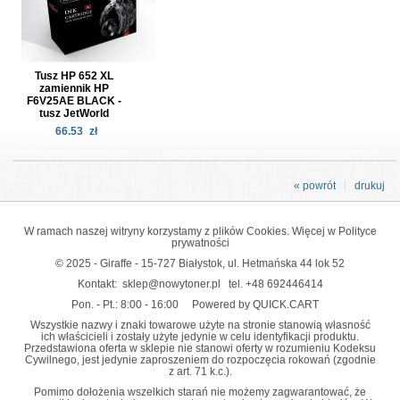
Tusz HP 652 XL
zamiennik HP
F6V25AE BLACK -
tusz JetWorld
66.53
zł
« powrót
drukuj
W ramach naszej witryny korzystamy z plików Cookies. Więcej w
Polityce
prywatności
© 2025 - Giraffe - 15-727 Białystok, ul. Hetmańska 44 lok 52
Kontakt:
sklep@nowytoner.pl
tel.
+48 692446414
Pon. - Pt.: 8:00 - 16:00
Powered by QUICK.CART
Wszystkie nazwy i znaki towarowe użyte na stronie stanowią własność
ich właścicieli i zostały użyte jedynie w celu identyfikacji produktu.
Przedstawiona oferta w sklepie nie stanowi oferty w rozumieniu Kodeksu
Cywilnego, jest jedynie zaproszeniem do rozpoczęcia rokowań (zgodnie
z art. 71 k.c.).
Pomimo dołożenia wszelkich starań nie możemy zagwarantować, że