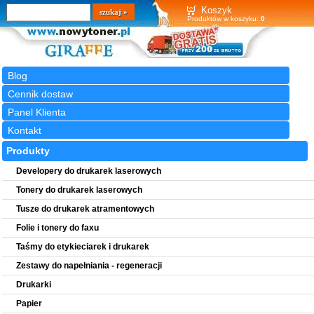
Wyszukiwarka
szukaj
Koszyk
Produktów w koszyku:
0
Blog
Cennik dostaw
Panel Klienta
Kontakt
Produkty
Developery do drukarek laserowych
Tonery do drukarek laserowych
Tusze do drukarek atramentowych
Folie i tonery do faxu
Taśmy do etykieciarek i drukarek
Zestawy do napełniania - regeneracji
Drukarki
Papier