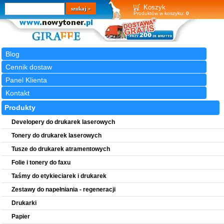
Wyszukiwarka
szukaj
Koszyk
Produktów w koszyku:
0
Blog
Cennik dostaw
Panel Klienta
Kontakt
Produkty
Developery do drukarek laserowych
Tonery do drukarek laserowych
Tusze do drukarek atramentowych
Folie i tonery do faxu
Taśmy do etykieciarek i drukarek
Zestawy do napełniania - regeneracji
Drukarki
Papier