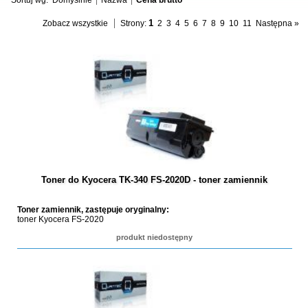
Sortuj wg:
Domyślnie
Nazwa
Cena brutto
1
Zobacz wszystkie
Strony:
2
3
4
5
6
7
8
9
10
11
Następna »
Toner do Kyocera TK-340 FS-2020D - toner zamiennik
Toner zamiennik, zastępuje oryginalny:
toner Kyocera FS-2020
produkt niedostępny