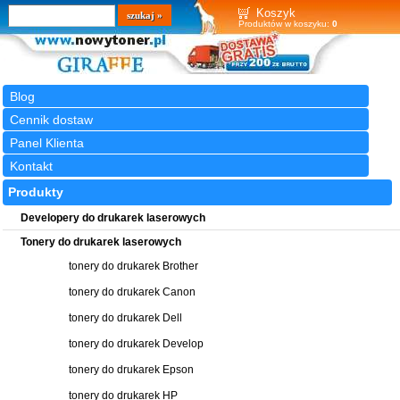
Wyszukiwarka
szukaj
Koszyk
Produktów w koszyku:
0
Blog
Cennik dostaw
Panel Klienta
Kontakt
Produkty
Developery do drukarek laserowych
Tonery do drukarek laserowych
tonery do drukarek Brother
tonery do drukarek Canon
tonery do drukarek Dell
tonery do drukarek Develop
tonery do drukarek Epson
tonery do drukarek HP