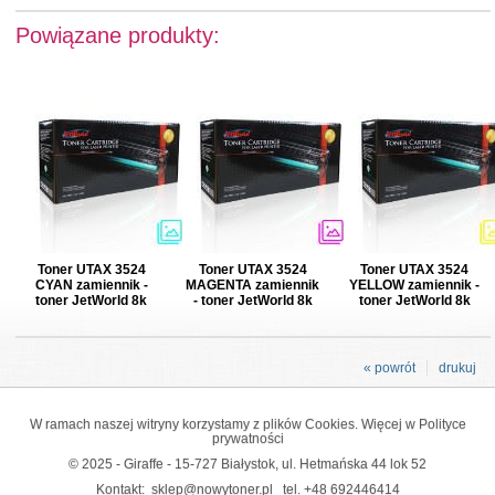
Powiązane produkty:
Toner UTAX 3524
Toner UTAX 3524
Toner UTAX 3524
CYAN zamiennik -
MAGENTA zamiennik
YELLOW zamiennik -
toner JetWorld 8k
- toner JetWorld 8k
toner JetWorld 8k
« powrót
drukuj
W ramach naszej witryny korzystamy z plików Cookies. Więcej w
Polityce
prywatności
© 2025 - Giraffe - 15-727 Białystok, ul. Hetmańska 44 lok 52
Kontakt:
sklep@nowytoner.pl
tel.
+48 692446414