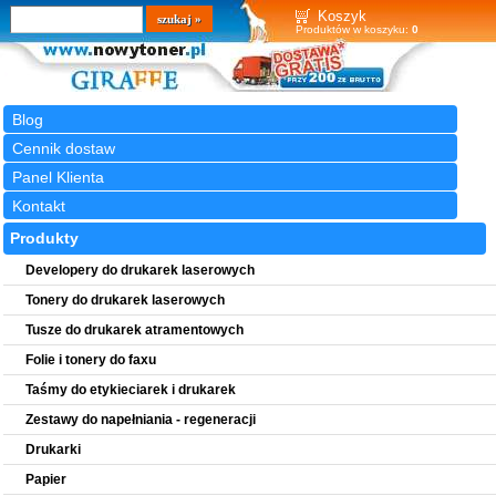
Wyszukiwarka
szukaj
Koszyk
Produktów w koszyku:
0
Blog
Cennik dostaw
Panel Klienta
Kontakt
Produkty
Developery do drukarek laserowych
Tonery do drukarek laserowych
Tusze do drukarek atramentowych
Folie i tonery do faxu
Taśmy do etykieciarek i drukarek
Zestawy do napełniania - regeneracji
Drukarki
Papier