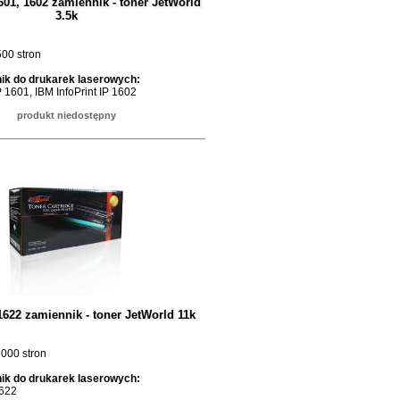
601, 1602 zamiennik - toner JetWorld
3.5k
00 stron
ik do drukarek laserowych:
P 1601, IBM InfoPrint IP 1602
produkt niedostępny
1622 zamiennik - toner JetWorld 11k
000 stron
ik do drukarek laserowych:
1622