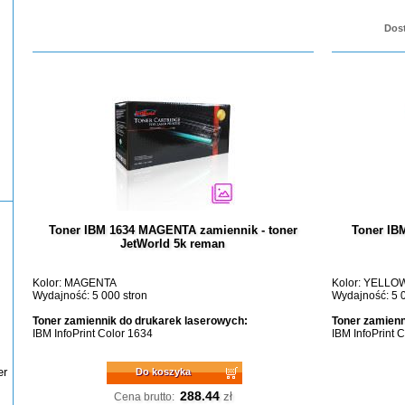
Dost
Toner IBM 1634 MAGENTA zamiennik - toner
Toner IB
JetWorld 5k reman
Kolor: MAGENTA
Kolor: YELLO
Wydajność: 5 000 stron
Wydajność: 5 0
Toner zamiennik do drukarek laserowych:
Toner zamienn
IBM InfoPrint Color 1634
IBM InfoPrint 
er
Do koszyka
288.44
zł
Cena brutto: