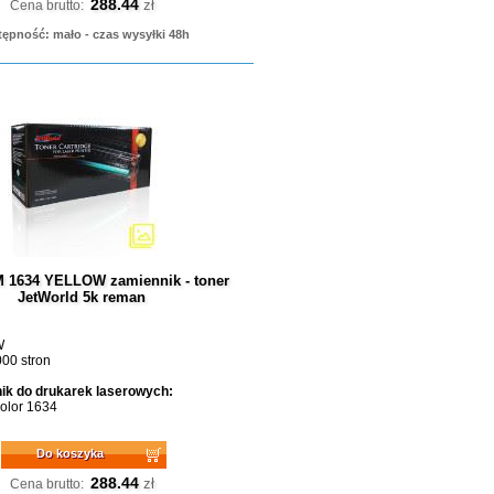
288.44
zł
Cena brutto:
ępność: mało - czas wysyłki 48h
M 1634 YELLOW zamiennik - toner
JetWorld 5k reman
W
00 stron
ik do drukarek laserowych:
Color 1634
Do koszyka
288.44
zł
Cena brutto: