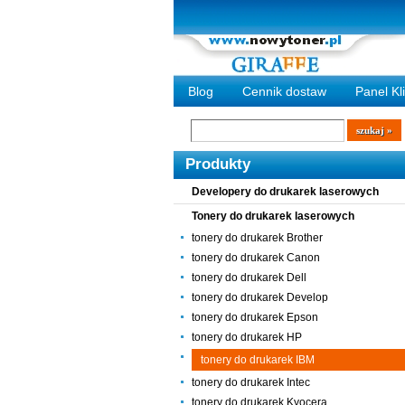
Blog
Cennik dostaw
Panel Kl
Wyszukiwarka
szukaj
Produkty
Developery do drukarek laserowych
Tonery do drukarek laserowych
tonery do drukarek Brother
tonery do drukarek Canon
tonery do drukarek Dell
tonery do drukarek Develop
tonery do drukarek Epson
tonery do drukarek HP
tonery do drukarek IBM
tonery do drukarek Intec
tonery do drukarek Kyocera