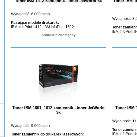
Toner IBM 1412 zamiennik - toner JetWorld 6k
Toner IBM 1
Wydajność: 6 000 stron
Wydajność: 3 5
Pasujące modele drukarek:
IBM InfoPrint 1412, IBM InfoPrint 1512
Toner zamienn
IBM InfoPrint I
produkt niedostępny
Toner IBM 1601, 1612 zamiennik - toner JetWorld
Toner IBM 
9k
Wydajność: 11 
Wydajność: 9 000 stron
Toner zamienn
IBM InfoPrint 
Toner zamiennik do drukarek laserowych: