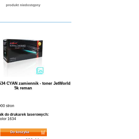
produkt niedostępny
634 CYAN zamiennik - toner JetWorld
5k reman
00 stron
ik do drukarek laserowych:
Color 1634
Do koszyka