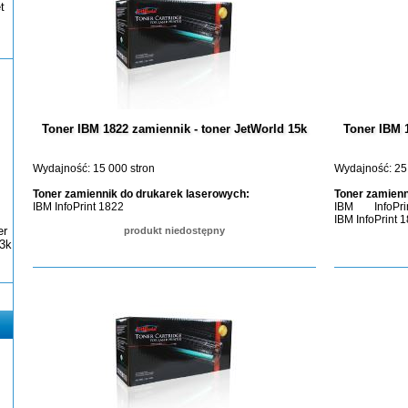
t
Toner IBM 1822 zamiennik - toner JetWorld 15k
Toner IBM 1
Wydajność: 15 000 stron
Wydajność: 25
Toner zamiennik do drukarek laserowych:
Toner zamienn
IBM InfoPrint 1822
IBM InfoPr
IBM InfoPrint 
er
produkt niedostępny
3k