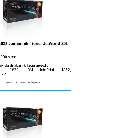
832 zamiennik - toner JetWorld 25k
 000 stron
ik do drukarek laserowych:
int 1832, IBM InfoPrint 1852,
1872
produkt niedostępny