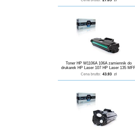
Cena brutto:
27.05
zł
Toner HP W1106A 106A zamiennik do
drukarek HP Laser 107 HP Laser 135 MF
Cena brutto:
43.93
zł