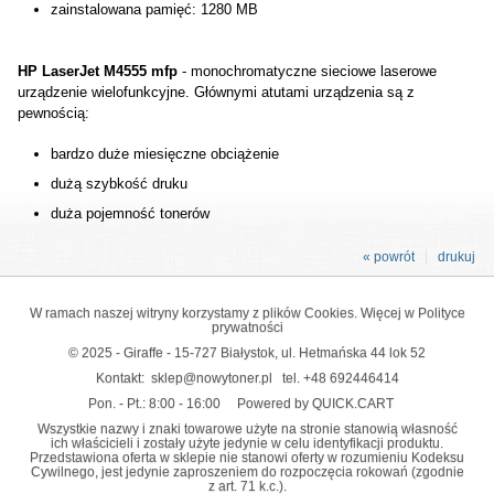
zainstalowana pamięć: 1280 MB
HP LaserJet M4555 mfp
- monochromatyczne sieciowe laserowe
urządzenie wielofunkcyjne. Głównymi atutami urządzenia są z
pewnością:
bardzo duże miesięczne obciążenie
dużą szybkość druku
duża pojemność tonerów
« powrót
drukuj
W ramach naszej witryny korzystamy z plików Cookies. Więcej w
Polityce
prywatności
© 2025 - Giraffe - 15-727 Białystok, ul. Hetmańska 44 lok 52
Kontakt:
sklep@nowytoner.pl
tel.
+48 692446414
Pon. - Pt.: 8:00 - 16:00
Powered by QUICK.CART
Wszystkie nazwy i znaki towarowe użyte na stronie stanowią własność
ich właścicieli i zostały użyte jedynie w celu identyfikacji produktu.
Przedstawiona oferta w sklepie nie stanowi oferty w rozumieniu Kodeksu
Cywilnego, jest jedynie zaproszeniem do rozpoczęcia rokowań (zgodnie
z art. 71 k.c.).