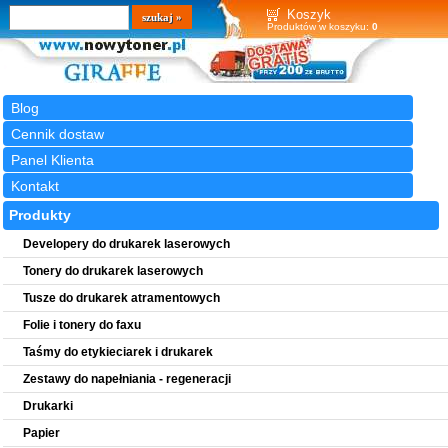
Wyszukiwarka
szukaj
Koszyk
Produktów w koszyku:
0
Blog
Cennik dostaw
Panel Klienta
Kontakt
Produkty
Developery do drukarek laserowych
Tonery do drukarek laserowych
Tusze do drukarek atramentowych
Folie i tonery do faxu
Taśmy do etykieciarek i drukarek
Zestawy do napełniania - regeneracji
Drukarki
Papier