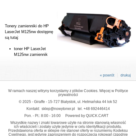
Tonery zamienniki do HP
LaserJet M125nw dostępnę
są tutaj:
toner HP LaserJet
M125nw zamiennik
« powrót
drukuj
W ramach naszej witryny korzystamy z plików Cookies. Więcej w
Polityce
prywatności
© 2025 - Giraffe - 15-727 Białystok, ul. Hetmańska 44 lok 52
Kontakt:
sklep@nowytoner.pl
tel.
+48 692446414
Pon. - Pt.: 8:00 - 16:00
Powered by QUICK.CART
Wszystkie nazwy i znaki towarowe użyte na stronie stanowią własność
ich właścicieli i zostały użyte jedynie w celu identyfikacji produktu.
Przedstawiona oferta w sklepie nie stanowi oferty w rozumieniu Kodeksu
Cywilnego, jest jedynie zaproszeniem do rozpoczęcia rokowań (zgodnie