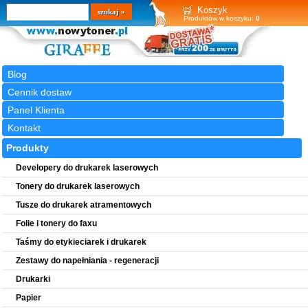
Wyszukiwarka
szukaj
Koszyk
Produktów w koszyku:
0
Blog
Cennik dostaw
Panel Klienta
Kontakt
Produkty
Developery do drukarek laserowych
Tonery do drukarek laserowych
Tusze do drukarek atramentowych
Folie i tonery do faxu
Taśmy do etykieciarek i drukarek
Zestawy do napełniania - regeneracji
Drukarki
Papier