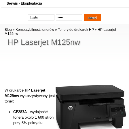
Serwis - Eksploatacja
Blog
»
Kompatybilność tonerów
»
Tonery do drukarek HP
»
HP Laserjet
M125nw
HP Laserjet M125nw
W drukarce
HP Laserjet
M125nw
wykorzystywany jest
toner:
CF283A
- wydajność
tonera około 1 600 stron
przy 5% pokryci
u