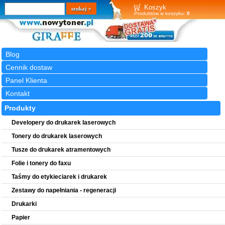
Wyszukiwarka
szukaj
Koszyk
Produktów w koszyku:
0
Blog
Cennik dostaw
Panel Klienta
Kontakt
Produkty
Developery do drukarek laserowych
Tonery do drukarek laserowych
Tusze do drukarek atramentowych
Folie i tonery do faxu
Taśmy do etykieciarek i drukarek
Zestawy do napełniania - regeneracji
Drukarki
Papier