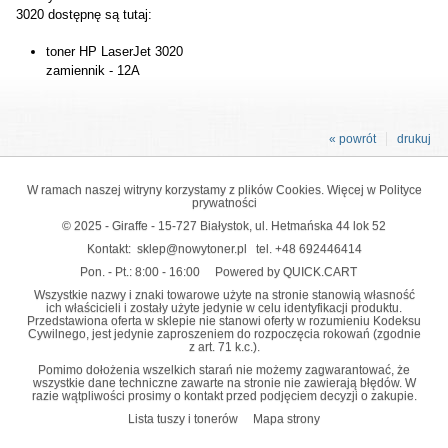
3020 dostępnę są tutaj:
toner HP LaserJet 3020
zamiennik - 12A
« powrót
drukuj
W ramach naszej witryny korzystamy z plików Cookies. Więcej w
Polityce
prywatności
© 2025 - Giraffe - 15-727 Białystok, ul. Hetmańska 44 lok 52
Kontakt:
sklep@nowytoner.pl
tel.
+48 692446414
Pon. - Pt.: 8:00 - 16:00
Powered by QUICK.CART
Wszystkie nazwy i znaki towarowe użyte na stronie stanowią własność
ich właścicieli i zostały użyte jedynie w celu identyfikacji produktu.
Przedstawiona oferta w sklepie nie stanowi oferty w rozumieniu Kodeksu
Cywilnego, jest jedynie zaproszeniem do rozpoczęcia rokowań (zgodnie
z art. 71 k.c.).
Pomimo dołożenia wszelkich starań nie możemy zagwarantować, że
wszystkie dane techniczne zawarte na stronie nie zawierają błędów. W
razie wątpliwości prosimy o kontakt przed podjęciem decyzji o zakupie.
Lista tuszy i tonerów
Mapa strony