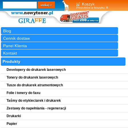
Wyszukiwarka
szukaj
Koszyk
Produktów w koszyku:
0
Blog
Cennik dostaw
Panel Klienta
Kontakt
Produkty
Developery do drukarek laserowych
Tonery do drukarek laserowych
Tusze do drukarek atramentowych
Folie i tonery do faxu
Taśmy do etykieciarek i drukarek
Zestawy do napełniania - regeneracji
Drukarki
Papier